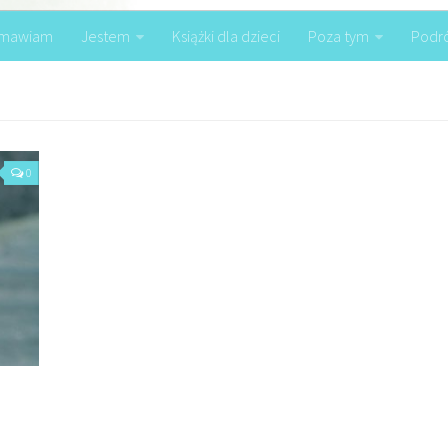
mawiam
Jestem
Książki dla dzieci
Poza tym
Podr
0