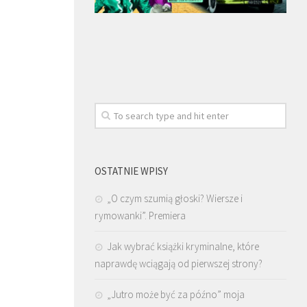
OSTATNIE WPISY
„O czym szumią głoski? Wiersze i
rymowanki”. Premiera
Jak wybrać książki kryminalne, które
naprawdę wciągają od pierwszej strony?
„Jutro może być za późno” moja