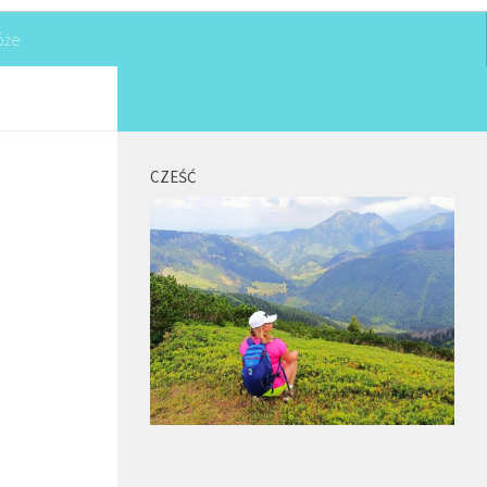
óże
CZEŚĆ