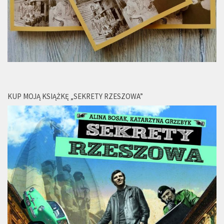
KUP MOJĄ KSIĄŻKĘ „SEKRETY RZESZOWA”