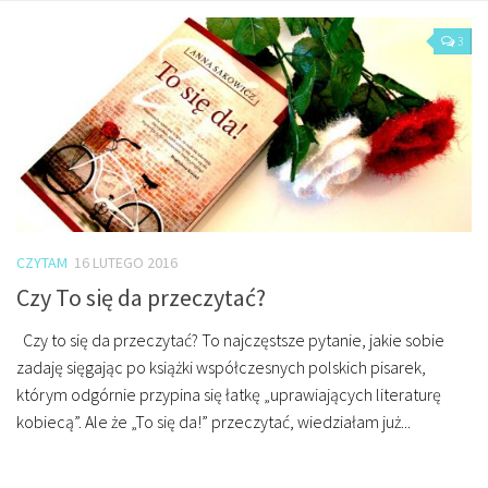
O mnie/kontakt
3
Czytam
Piszę
Rozmawiam
Jestem
Jestem kobietą
Jestem dziennikarką
CZYTAM
16 LUTEGO 2016
Jestem blogerką
Czy To się da przeczytać?
Jestem panią domu
Czy to się da przeczytać? To najczęstsze pytanie, jakie sobie
Książki dla dzieci
zadaję sięgając po książki współczesnych polskich pisarek,
Poza tym
którym odgórnie przypina się łatkę „uprawiających literaturę
kobiecą”. Ale że „To się da!” przeczytać, wiedziałam już...
Lifestyle
Kultura