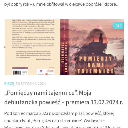
był dobry rok – u mnie obfitował w ciekawe podróże i dobre...
0
PISZĘ
30 STYCZNIA 2024
„Pomiędzy nami tajemnice”. Moja
debiutancka powieść – premiera 13.02.2024 r.
Pod koniec marca 2023 r. skończyłam pisać powieść, której
nadałam tytuł „Pomiędzy nami tajemnice”. Wydawca –
Wydawnictwo Zysk i S-ka zaplanował jej premierę na 13 lutego