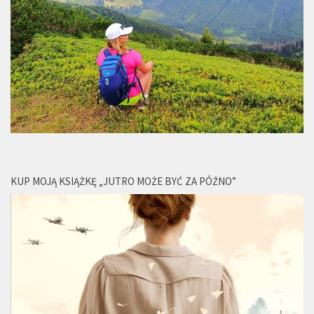
KUP MOJĄ KSIĄŻKĘ „JUTRO MOŻE BYĆ ZA PÓŹNO”