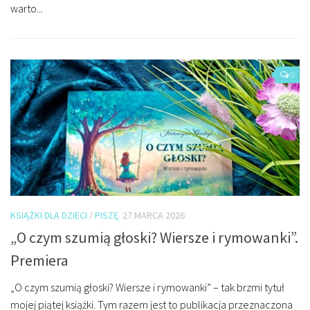
warto...
wy
Miejsca
Wydarzenia
Podróże
0
KSIĄŻKI DLA DZIECI
/
PISZĘ
27 MARCA 2026
„O czym szumią głoski? Wiersze i rymowanki”.
Premiera
„O czym szumią głoski? Wiersze i rymowanki” – tak brzmi tytuł
mojej piątej książki. Tym razem jest to publikacja przeznaczona