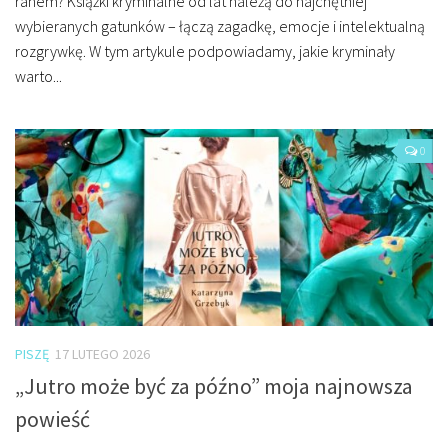
ranem? Książki kryminalne od lat należą do najchętniej
wybieranych gatunków – łączą zagadkę, emocje i intelektualną
rozgrywkę. W tym artykule podpowiadamy, jakie kryminały
warto...
0
PISZĘ
17 LUTEGO 2026
„Jutro może być za późno” moja najnowsza
powieść