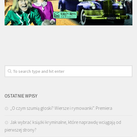
OSTATNIE WPISY
„O czym szumią głoski? Wiersze i rymowanki”. Premiera
Jak wybrać książki kryminalne, które naprawdę wciągają od
pierwszej strony?