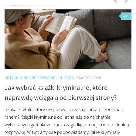
O mnie/kontakt
Czytam
0
0
Piszę
Rozmawiam
Jestem
Jestem kobietą
Jestem dziennikarką
ARTYKUŁY SPONSOROWANE
/
KULTURA
2 MARCA 2026
PI
Jestem blogerką
”.
Jak wybrać książki kryminalne, które
„
Jestem panią domu
naprawdę wciągają od pierwszej strony?
p
Książki dla dzieci
Szukasz tytułu, który nie pozwoli Ci zasnąć przed trzecią nad
10
Poza tym
a
ranem? Książki kryminalne od lat należą do najchętniej
mo
Lifestyle
wybieranych gatunków – łączą zagadkę, emocje i intelektualną
ro
Kultura
..
rozgrywkę. W tym artykule podpowiadamy, jakie kryminały
mi