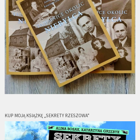
KUP MOJĄ KSIĄŻKĘ „SEKRETY RZESZOWA”