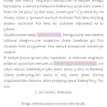
Istnieje setki wierszy związanych tematycznie ze świętami Bożego
Miejsca
Narodzenia, a wiersze poświęcone Wielkanocy są tak mało znane:-(
Wydarzenia
Poeci ich nie piszą? Są zbyt mało „komercyjne”? Czy może my nie
chcemy czytać o sprawach ważnych duchowo? Rok temu mój blog
Podróże
dopiero raczkował. Rok temu też szukałam odpowiedzi na to
pytanie.
Opublikowałam wtedy
niezwykły wiersz
, którego każdy wers idealnie
oddawał ubiegłoroczne świąteczne chwile. Uwielbiam go! Dziś
chciałam Wam przypomnieć inne wiersze poświęcone wiosennym
świętom.
W tamtym poście sprzed roku napisałam, że właściwie mogłabym
podpisać się pod tym wierszem za
Konstantego I. Gałczyńskiego
, a w
całym wierszu zmieniłabym tylko jedno słowo (z Kira na Marlena).
Zdanie podtrzymuję.Ten wiersz to mój numer jeden
. Poniżej
znajdziecie kilka utworów, które podejmują temat Wielkiej Nocy. Oto
one:
2. Jan Lechoń, Wielkanoc
Droga, wierzba sadzona wśród zielonej łąki,