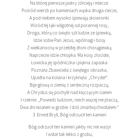
Na której pierwsze jaskry żółcieją i mlecze.
Pośród wierzb po kamieniach wąska struga ciecze,
A pod niebem wysoko śpiewają skowronki.
Wśród tej łąki wilgotnej od porannej rosy,
Droga, którą co święto szli ludzie ze śpiewką,
Idzie sobie Pan Jezus, wpółnagi i bosy
Z wielkanocną w przebitej dłoni chorągiewką.
Naprzeciw idzie chłopka. Ma kosy złociste,
Łowicka jej spódniczka i piękna zapaska.
Poznała Zbawiciela z świętego obrazka,
Upadła na kolana i krzyknęła: „Chryste!”.
Bije głową o ziemię z serdeczną rozpaczą,
A Chrystus się pochylił nad klęczącym ciałem
I rzeknie: „Powiedz ludziom, niech więcej nie płaczą,
Dwa dni leżałem w grobie. I dziś zmartwychwstałem.”
3. Ernest Bryll, Bóg odrzucił ten kamień
Bóg odrzucił ten kamień jakby nic nie ważył
I wstał tak lekko z grobu,