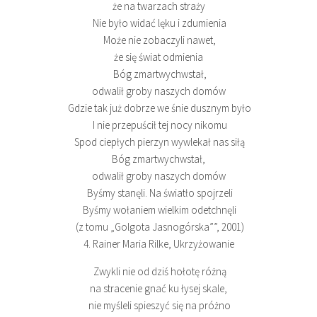
że na twarzach straży
Nie było widać lęku i zdumienia
Może nie zobaczyli nawet,
że się świat odmienia
Bóg zmartwychwstał,
odwalił groby naszych domów
Gdzie tak już dobrze we śnie dusznym było
I nie przepuścił tej nocy nikomu
Spod ciepłych pierzyn wywlekał nas siłą
Bóg zmartwychwstał,
odwalił groby naszych domów
Byśmy stanęli. Na światło spojrzeli
Byśmy wołaniem wielkim odetchnęli
(z tomu „Golgota Jasnogórska””, 2001)
4. Rainer Maria Rilke, Ukrzyżowanie
Zwykli nie od dziś hołotę różną
na stracenie gnać ku łysej skale,
nie myśleli spieszyć się na próżno