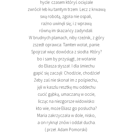
hycle: czasem któryś ociężale
zwrócił łeb ku tamtym trzem. Lecz z krwawą
swą robotą, zgoła nie ospali,
raźno uwinęli się; i z wprawą
równą im skazańcy zadyndali.
W brudnych plamach, niby rzeźnik, z góry
zszedł oprawca: Tamten wołał, panie.
Spojrzał więc dowódca z siodła: Który?
bo i sam by przysiągł, że wołanie
do Eliasza słyszał. I dla śmiechu
gapić się zaczęli: Chodźcie, chodźcie!
Żeby zaś nie skonał im z pośpiechu,
jęli w kaszlu resztkę mu oddechu
cucić gąbką, umaczaną w occie,
licząc na niezgorsze widowisko:
kto wie, może Eliasz go posłucha?
Maria zakrzyczała w dole, nisko,
a on ryknął znów i oddał ducha.
( przeł. Adam Pomorski)