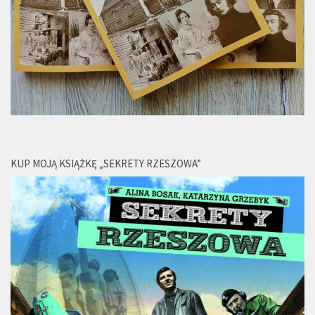
KUP MOJĄ KSIĄŻKĘ „SEKRETY RZESZOWA”