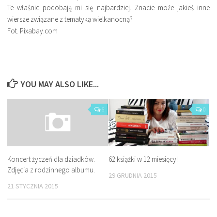
Te
w
łaśnie podobają mi się najbardziej. Znacie może jakieś inne
wiersze związane z tematyką wielkanocną?
Fot. Pixabay.com
YOU MAY ALSO LIKE...
6
0
62 książki w 12 miesięcy!
Koncert życzeń dla dziadków.
Zdjęcia z rodzinnego albumu.
29 GRUDNIA 2015
21 STYCZNIA 2015