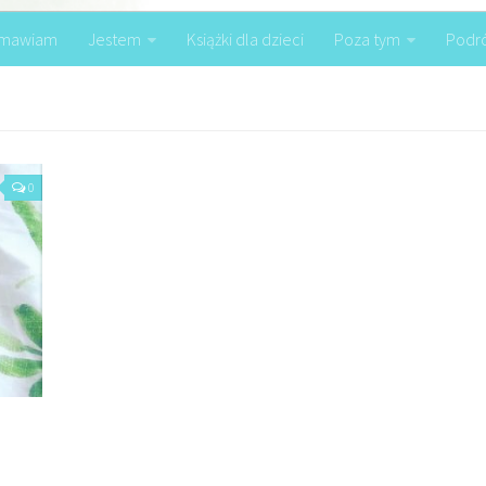
mawiam
Jestem
Książki dla dzieci
Poza tym
Podr
0