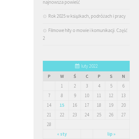
najnowsza powieść
Rok 2025 w książkach, podróżach i pracy
Filmowe hity o mowie i komunikacji. Część
2
luty 2022
P
W
Ś
C
P
S
N
1
2
3
4
5
6
7
8
9
10
11
12
13
14
15
16
17
18
19
20
21
22
23
24
25
26
27
28
« sty
lip »