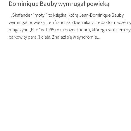
Dominique Bauby wymrugał powieką
„Skafander i motyl” to książka, którą Jean-Dominique Bauby
wymrugał powieką. Ten francuski dziennikarz i redaktor naczeln
magazynu „Elle” w 1995 roku doznał udaru, którego skutkiem by
całkowity paraliż ciała. Znalazł się w syndromie...