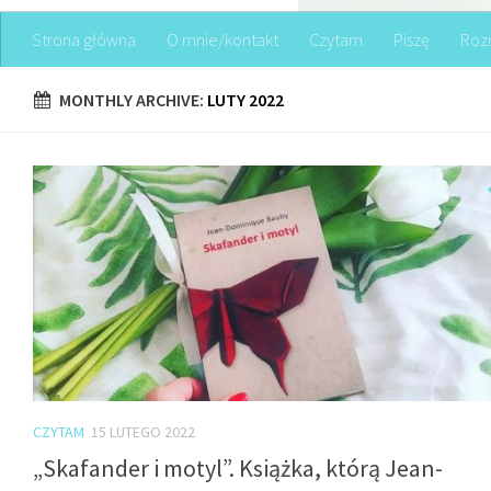
Strona główna
O mnie/kontakt
Czytam
Piszę
Roz
MONTHLY ARCHIVE:
LUTY 2022
CZYTAM
15 LUTEGO 2022
„Skafander i motyl”. Książka, którą Jean-