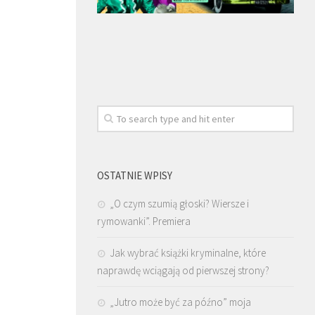
OSTATNIE WPISY
„O czym szumią głoski? Wiersze i
rymowanki”. Premiera
Jak wybrać książki kryminalne, które
naprawdę wciągają od pierwszej strony?
„Jutro może być za późno” moja