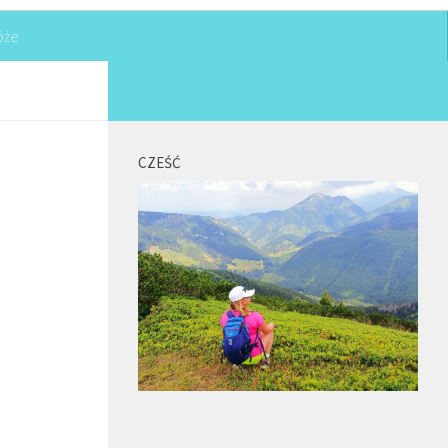
óże
CZEŚĆ