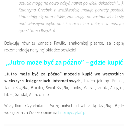
uczucia mogą na nowo odżyć, nawet po wielu dekadach (…).
Katarzyna Grzebyk z wrażliwością maluje portrety postaci,
które stają się nam bliskie, zmuszając do zastanowienia się
nad własnymi wyborami i znaczeniem miłości w naszym
życiu.” (Tania Książka)
Dziękuję również Żanecie Pawlik, znakomitej pisarce, za ciepłą
rekomendację na tylnej okładce powieści.
„Jutro może być za późno” – gdzie kupić
„Jutro może być za późno” możecie kupić we wszystkich
większych księgarniach internetowych
, takich jak np. Empik,
Tania Książka, Bonito, Świat Książki, Tantis, Matras, Znak., Allegro,
Liber, Gandal, Amazon itp.
Wszystkim Czytelnikom życzę miłych chwil z tą książką. Będę
wdzięczna za Wasze opinie na
Lubimyczytać.pl