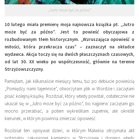
Miejsca
„Jutro może być za późno”
Wydarzenia
10 lutego miała premierę moja najnowsza książka pt. „Jutro
Podróże
może być za późno”. Jest to powieść obyczajowa z
rozbudowanym tłem historycznym. „Wzruszająca opowieść o
miłości, która przekracza czas” – zaznaczył na okładce
wydawca. Akcja toczy się na dwóch płaszczyznach czasowych,
od lat 30. XX wieku po współczesność, głównie na terenie
Strzyżowszczyzny.
Pamiętam, jak kilkanaście miesięcy temu, tuż po debiucie powieścią
„Pomiędzy nami tajemnice”, otworzyłam plik w Wordzie i zaczęłam
pisać kolejną książkę. Rozdział, który wtedy powstał, ostatecznie nie
ukazał się w „Jutro może być za późno”, bo najpierw zaczęłam go
mocno przerabiać, a potem wykreśliłam zupełnie, ale określił
kierunek, w którym powinna zmierzać opowieść.
Rozdział ten opisywał dzień, w którym Malwina otrzymała akt
notarialny zakupionej kamienicy w Strzyżowie i dopiero wtedy