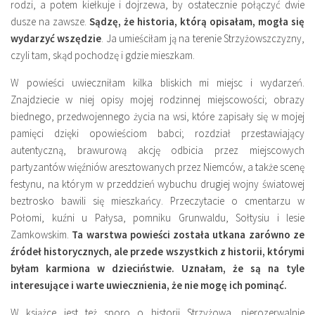
rodzi, a potem kiełkuje i dojrzewa, by ostatecznie połączyć dwie
dusze na zawsze.
Sądzę, że historia, którą opisałam, mogła się
wydarzyć wszędzie
. Ja umieściłam ją na terenie Strzyżowszczyzny,
czyli tam, skąd pochodzę i gdzie mieszkam.
W powieści uwieczniłam kilka bliskich mi miejsc i wydarzeń.
Znajdziecie w niej opisy mojej rodzinnej miejscowości; obrazy
biednego, przedwojennego życia na wsi, które zapisały się w mojej
pamięci dzięki opowieściom babci; rozdział przestawiający
autentyczną, brawurową akcję odbicia przez miejscowych
partyzantów więźniów aresztowanych przez Niemców, a także scenę
festynu, na którym w przeddzień wybuchu drugiej wojny światowej
beztrosko bawili się mieszkańcy. Przeczytacie o cmentarzu w
Połomi, kuźni u Pałysa, pomniku Grunwaldu, Sołtysiu i lesie
Zamkowskim.
Ta warstwa powieści została utkana zarówno ze
źródeł historycznych, ale przede wszystkich z historii, którymi
byłam karmiona w dzieciństwie. Uznałam, że są na tyle
interesujące i warte uwiecznienia, że nie mogę ich pominąć.
W książce jest też sporo o historii Strzyżowa, nierozerwalnie