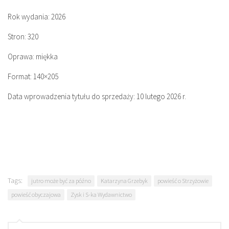
Rok wydania: 2026
Stron: 320
Oprawa: miękka
Format: 140×205
Data wprowadzenia tytułu do sprzedaży: 10 lutego 2026 r.
Tags:
jutro może być za późno
Katarzyna Grzebyk
powieść o Strzyżowie
powieść obyczajowa
Zysk i S-ka Wydawnictwo