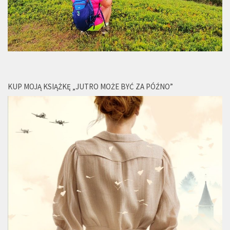
KUP MOJĄ KSIĄŻKĘ „JUTRO MOŻE BYĆ ZA PÓŹNO”