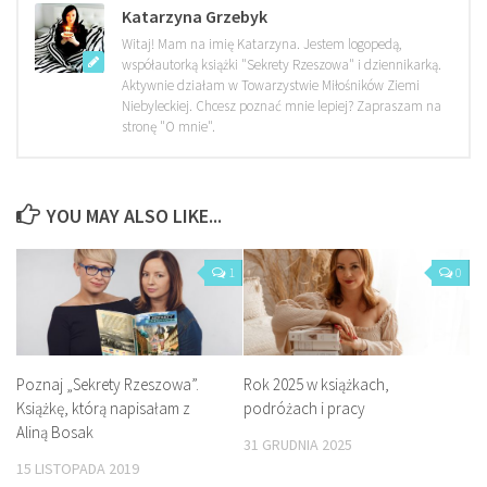
Katarzyna Grzebyk
Witaj! Mam na imię Katarzyna. Jestem logopedą,
współautorką książki "Sekrety Rzeszowa" i dziennikarką.
Aktywnie działam w Towarzystwie Miłośników Ziemi
Niebyleckiej. Chcesz poznać mnie lepiej? Zapraszam na
stronę "O mnie".
YOU MAY ALSO LIKE...
1
0
Poznaj „Sekrety Rzeszowa”.
Rok 2025 w książkach,
Książkę, którą napisałam z
podróżach i pracy
Aliną Bosak
31 GRUDNIA 2025
15 LISTOPADA 2019