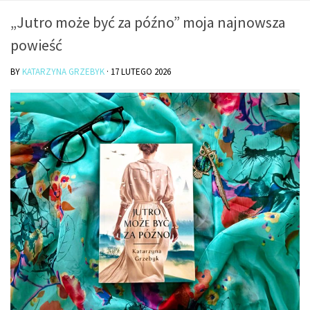
O mnie/kontakt
„Jutro może być za późno” moja najnowsza
Czytam
powieść
Piszę
BY
KATARZYNA GRZEBYK
·
17 LUTEGO 2026
Rozmawiam
Jestem
Jestem kobietą
Jestem dziennikarką
Jestem blogerką
Jestem panią domu
Książki dla dzieci
Poza tym
Lifestyle
Kultura