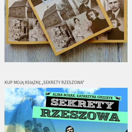
KUP MOJĄ KSIĄŻKĘ „SEKRETY RZESZOWA”