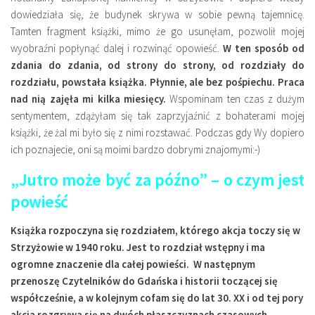
dowiedziała się, że budynek skrywa w sobie pewną tajemnicę.
Tamten fragment książki, mimo że go usunęłam, pozwolił mojej
wyobraźni popłynąć dalej i rozwinąć opowieść.
W ten sposób od
zdania do zdania, od strony do strony, od rozdziały do
rozdziału, powstała książka. Płynnie, ale bez pośpiechu. Praca
nad nią zajęła mi kilka miesięcy.
Wspominam ten czas z dużym
sentymentem, zdążyłam się tak zaprzyjaźnić z bohaterami mojej
książki, że żal mi było się z nimi rozstawać. Podczas gdy Wy dopiero
ich poznajecie, oni są moimi bardzo dobrymi znajomymi:-)
„Jutro może być za późno” – o czym jest
powieść
Książka rozpoczyna się rozdziałem, którego akcja toczy się w
Strzyżowie w 1940 roku. Jest to rozdział wstępny i ma
ogromne znaczenie dla całej powieści. W następnym
przenoszę Czytelników do Gdańska i historii toczącej się
współcześnie, a w kolejnym cofam się do lat 30. XX i od tej pory
akcja rozgrywa się na dwóch płaszczyznach czasowych.