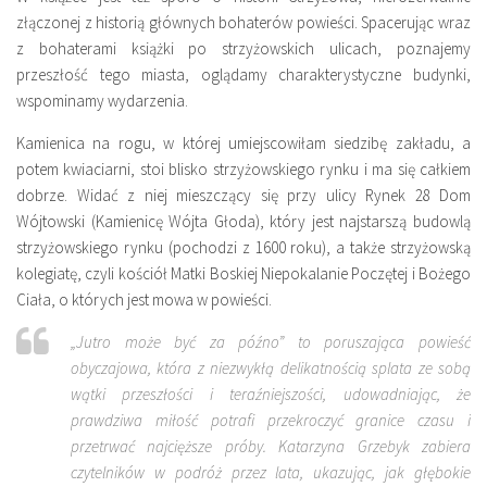
złączonej z historią głównych bohaterów powieści. Spacerując wraz
z bohaterami książki po strzyżowskich ulicach, poznajemy
przeszłość tego miasta, oglądamy charakterystyczne budynki,
wspominamy wydarzenia.
Kamienica na rogu, w której umiejscowiłam siedzibę zakładu, a
potem kwiaciarni, stoi blisko strzyżowskiego rynku i ma się całkiem
dobrze. Widać z niej mieszczący się przy ulicy Rynek 28 Dom
Wójtowski (Kamienicę Wójta Głoda), który jest najstarszą budowlą
strzyżowskiego rynku (pochodzi z 1600 roku), a także strzyżowską
kolegiatę, czyli kościół Matki Boskiej Niepokalanie Poczętej i Bożego
Ciała, o których jest mowa w powieści.
„Jutro może być za późno” to poruszająca powieść
obyczajowa, która z niezwykłą delikatnością splata ze sobą
wątki przeszłości i teraźniejszości, udowadniając, że
prawdziwa miłość potrafi przekroczyć granice czasu i
przetrwać najcięższe próby. Katarzyna Grzebyk zabiera
czytelników w podróż przez lata, ukazując, jak głębokie