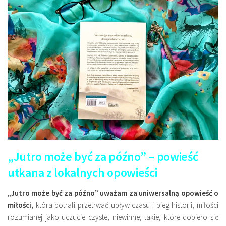
„Jutro może być za późno” – powieść
utkana z lokalnych opowieści
„Jutro może być za późno” uważam za uniwersalną opowieść o
miłości,
która potrafi przetrwać upływ czasu i bieg historii, miłości
rozumianej jako uczucie czyste, niewinne, takie, które dopiero się