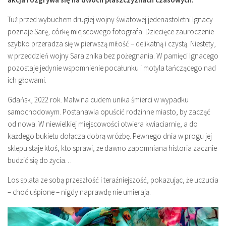
Tuż przed wybuchem drugiej wojny światowej jedenastoletni Ignacy
poznaje Sarę, córkę miejscowego fotografa. Dziecięce zauroczenie
szybko przeradza się w pierwszą miłość – delikatną i czystą. Niestety,
w przeddzień wojny Sara znika bez pożegnania. W pamięci Ignacego
pozostaje jedynie wspomnienie pocałunku i motyla tańczącego nad
ich głowami.
Gdańsk, 2022 rok. Malwina cudem unika śmierci w wypadku
samochodowym. Postanawia opuścić rodzinne miasto, by zacząć
od nowa. W niewielkiej miejscowości otwiera kwiaciarnię, a do
każdego bukietu dołącza dobrą wróżbę. Pewnego dnia w progu jej
sklepu staje ktoś, kto sprawi, że dawno zapomniana historia zacznie
budzić się do życia…
Los splata ze sobą przeszłość i teraźniejszość, pokazując, że uczucia
– choć uśpione – nigdy naprawdę nie umierają.