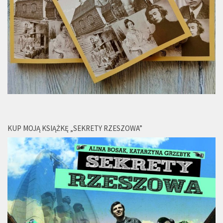
KUP MOJĄ KSIĄŻKĘ „SEKRETY RZESZOWA”