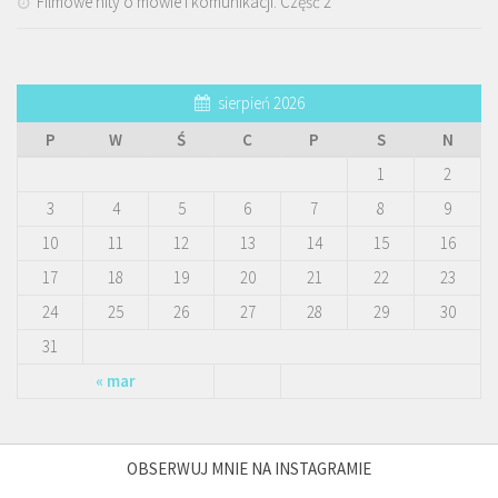
Filmowe hity o mowie i komunikacji. Część 2
sierpień 2026
P
W
Ś
C
P
S
N
1
2
3
4
5
6
7
8
9
10
11
12
13
14
15
16
17
18
19
20
21
22
23
24
25
26
27
28
29
30
31
« mar
OBSERWUJ MNIE NA INSTAGRAMIE