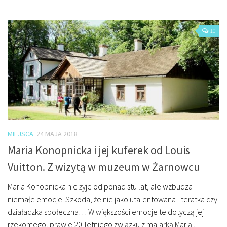
10
MIEJSCA
24 MAJA 2018
Maria Konopnicka i jej kuferek od Louis
Vuitton. Z wizytą w muzeum w Żarnowcu
Maria Konopnicka nie żyje od ponad stu lat, ale wzbudza
niemałe emocje. Szkoda, że nie jako utalentowana literatka czy
działaczka społeczna… W większości emocje te dotyczą jej
rzekomego, prawie 20-letniego związku z malarką Marią...