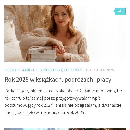
O mnie/kontakt
0
Czytam
Piszę
Rozmawiam
Jestem
Jestem kobietą
Jestem dziennikarką
BEZ KATEGORII
/
LIFESTYLE
/
PISZĘ
/
PODRÓŻE
31 GRUDNIA 2025
Jestem blogerką
Rok 2025 w książkach, podróżach i pracy
Jestem panią domu
Zaskakujące, jak ten czas szybko płynie. Całkiem niedawno, bo
Książki dla dzieci
rok temu o tej samej porze przygotowywałam wpis
Poza tym
podsumowujący rok 2024 i ani się nie obejrzałam, a dwanaście
miesięcy minęło w mgnieniu oka. Rok 2025...
Lifestyle
Kultura