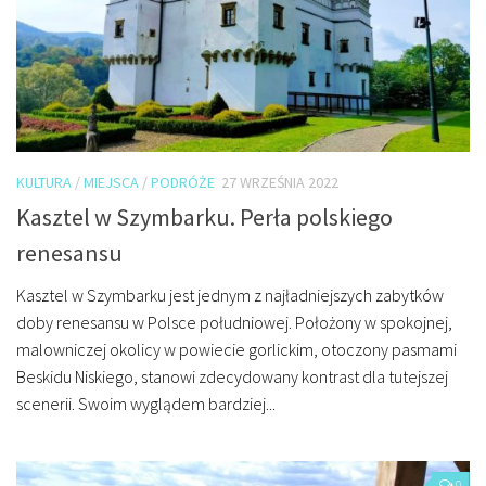
KULTURA
/
MIEJSCA
/
PODRÓŻE
27 WRZEŚNIA 2022
Kasztel w Szymbarku. Perła polskiego
renesansu
Kasztel w Szymbarku jest jednym z najładniejszych zabytków
doby renesansu w Polsce południowej. Położony w spokojnej,
malowniczej okolicy w powiecie gorlickim, otoczony pasmami
Beskidu Niskiego, stanowi zdecydowany kontrast dla tutejszej
scenerii. Swoim wyglądem bardziej...
0