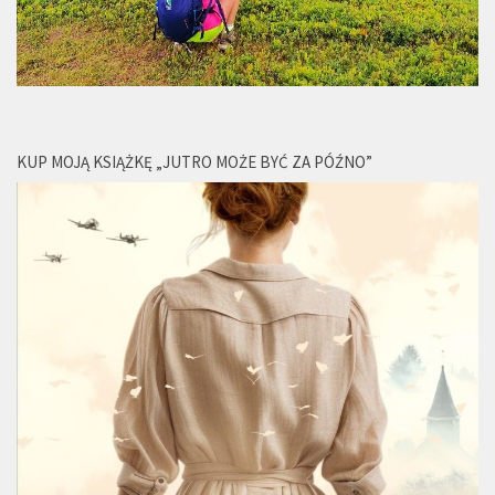
KUP MOJĄ KSIĄŻKĘ „JUTRO MOŻE BYĆ ZA PÓŹNO”