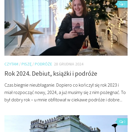
Miejsca
0
Wydarzenia
Podróże
CZYTAM
/
PISZĘ
/
PODRÓŻE
28 GRUDNIA 2024
Rok 2024. Debiut, książki i podróże
Czas biegnie nieubłaganie. Dopiero co kończył się rok 2023 i
miał rozpocząć nowy, 2024, a już musimy się z nim pożegnać. To
był dobry rok – u mnie obfitował w ciekawe podróże i dobre...
0