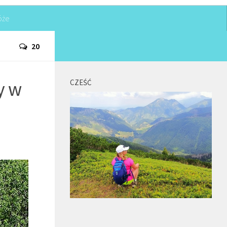
óże
20
y w
CZEŚĆ