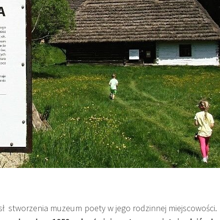
a
ł stworzenia muzeum poety w jego rodzinnej miejscowości. 