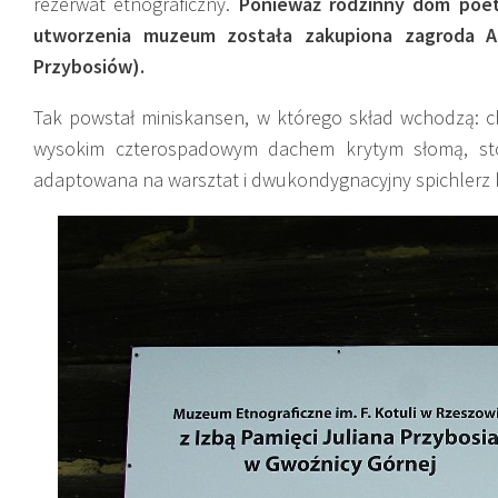
rezerwat etnograficzny.
Ponieważ rodzinny dom poety
utworzenia muzeum została zakupiona zagroda A
Przybosiów).
Tak powstał miniskansen, w którego skład wchodzą: c
wysokim czterospadowym dachem krytym słomą, sto
adaptowana na warsztat i dwukondygnacyjny spichlerz