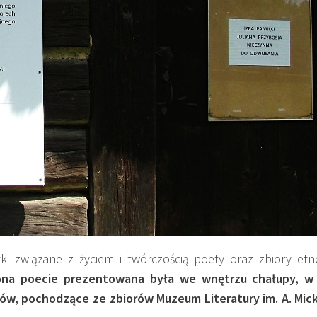
 związane z życiem i twórczością poety oraz zbiory etno
ona poecie prezentowana była we wnętrzu chałupy, w 
rów, pochodzące ze zbiorów Muzeum Literatury im. A. Mic