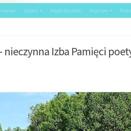
mawiam
Jestem
Książki dla dzieci
Poza tym
Podr
 nieczynna Izba Pamięci poet