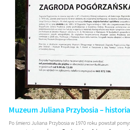
Muzeum Juliana Przybosia – histori
Po śmierci Juliana Przybosia w 1970 roku powstał pomys