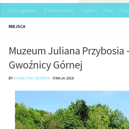
Strona główna
O mnie/kontakt
Czytam
Piszę
Roz
MIEJSCA
Muzeum Juliana Przybosia –
Gwoźnicy Górnej
BY
KATARZYNA GRZEBYK
·
9 MAJA 2018