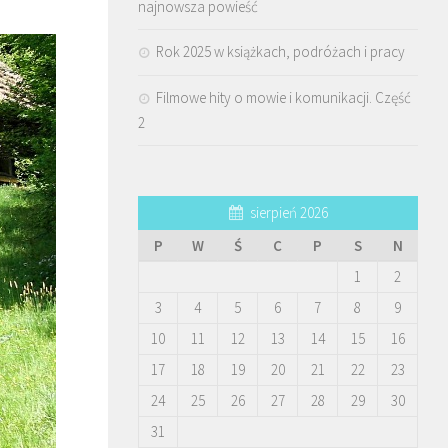
najnowsza powieść
Rok 2025 w książkach, podróżach i pracy
Filmowe hity o mowie i komunikacji. Część
2
sierpień 2026
P
W
Ś
C
P
S
N
1
2
3
4
5
6
7
8
9
10
11
12
13
14
15
16
17
18
19
20
21
22
23
24
25
26
27
28
29
30
31