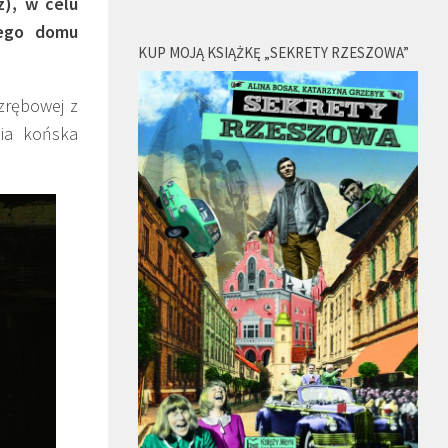
z), w celu
rego domu
KUP MOJĄ KSIĄŻKĘ „SEKRETY RZESZOWA”
zrębowej z
ia końska