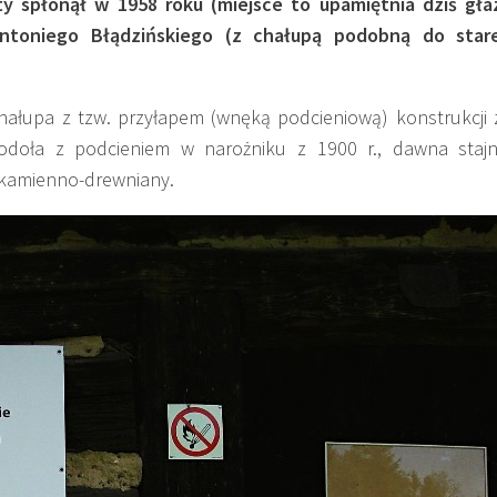
 spłonął w 1958 roku (miejsce to upamiętnia dziś gła
ntoniego Błądzińskiego (z chałupą podobną do sta
hałupa z tzw. przyłapem (wnęką podcieniową) konstrukcji 
doła z podcieniem w narożniku z 1900 r., dawna stajn
 kamienno-drewniany.