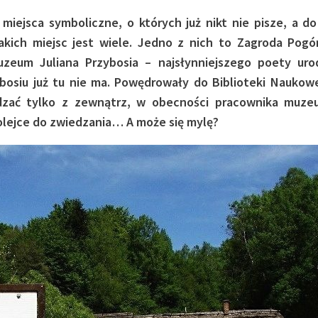
miejsca symboliczne, o których już nikt nie pisze, a do
takich miejsc jest wiele. Jedno z nich to Zagroda Pog
uzeum Juliana Przybosia – najsłynniejszego poety ur
bosiu już tu nie ma. Powędrowały do Biblioteki Nauko
zać tylko z zewnątrz, w obecności pracownika muze
 kolejce do zwiedzania… A może się mylę?