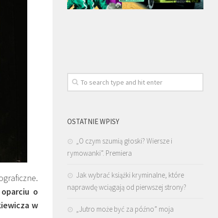
OSTATNIE WPISY
„O czym szumią głoski? Wiersze i
rymowanki”. Premiera
Jak wybrać książki kryminalne, które
graficzne.
naprawdę wciągają od pierwszej strony?
oparciu o
kiewicza w
„Jutro może być za późno” moja