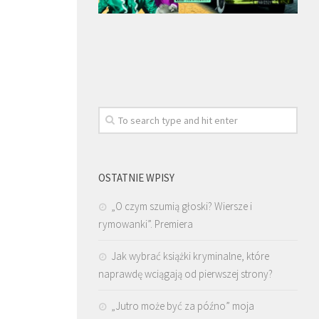
OSTATNIE WPISY
„O czym szumią głoski? Wiersze i
rymowanki”. Premiera
Jak wybrać książki kryminalne, które
naprawdę wciągają od pierwszej strony?
„Jutro może być za późno” moja