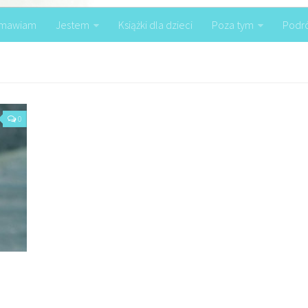
mawiam
Jestem
Książki dla dzieci
Poza tym
Podr
0