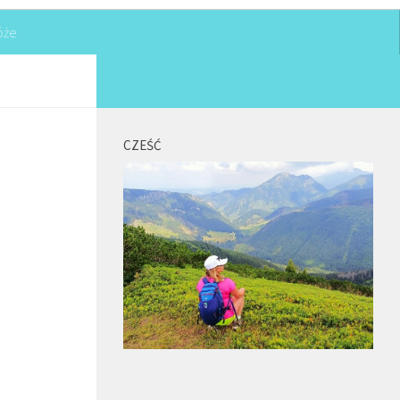
óże
CZEŚĆ