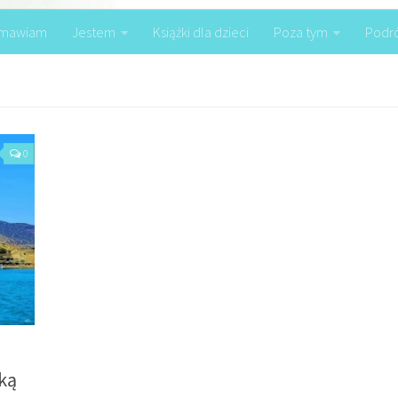
mawiam
Jestem
Książki dla dzieci
Poza tym
Podr
0
ką