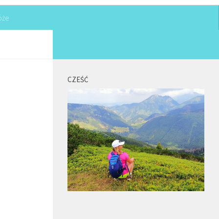
óże
CZEŚĆ