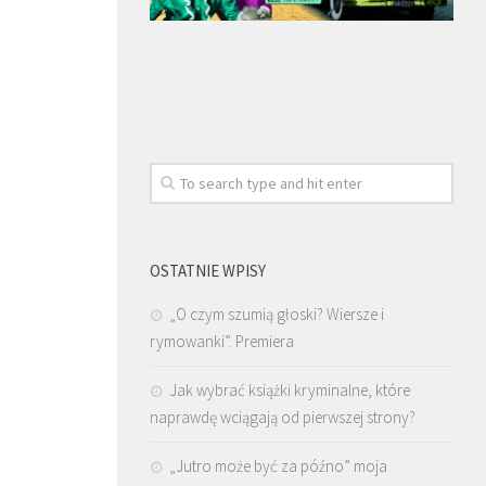
OSTATNIE WPISY
„O czym szumią głoski? Wiersze i
rymowanki”. Premiera
Jak wybrać książki kryminalne, które
naprawdę wciągają od pierwszej strony?
„Jutro może być za późno” moja