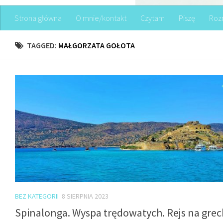
Strona główna
O mnie/kontakt
Czytam
Piszę
Roz
TAGGED:
MAŁGORZATA GOŁOTA
BEZ KATEGORII
8 SIERPNIA 2023
Spinalonga. Wyspa trędowatych. Rejs na grec