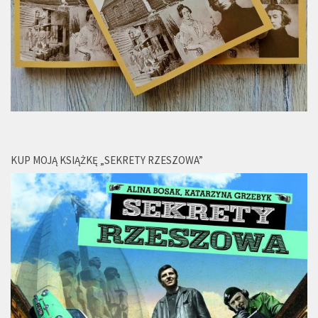
KUP MOJĄ KSIĄŻKĘ „SEKRETY RZESZOWA”