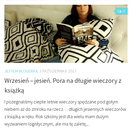
O mnie/kontakt
20
Czytam
Piszę
Rozmawiam
Jestem
Jestem kobietą
Jestem dziennikarką
JESTEM BLOGERKĄ
3 PAŹDZIERNIKA 2017
Jestem blogerką
Wrzesień – jesień. Pora na długie wieczory z
Jestem panią domu
książką
Książki dla dzieci
I pożegnaliśmy ciepłe letnie wieczory spędzane pod gołym
Poza tym
niebem aż do zmroku na rzecz… długich jesiennych wieczorów
z książką w ręku. Rok szkolny jest dla wielu mam dużym
Lifestyle
wyzwaniem logistycznym, ale ma tę zaletę,...
Kultura