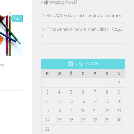
najnowsza powieść
Rok 2025 w książkach, podróżach i pracy
0
Filmowe hity o mowie i komunikacji. Część
2
sierpień 2026
zył
P
W
Ś
C
P
S
N
1
2
3
4
5
6
7
8
9
10
11
12
13
14
15
16
17
18
19
20
21
22
23
24
25
26
27
28
29
30
31