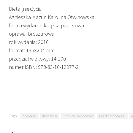
Dieta (nie)życia
Agnieszka Mazur, Karolina Otwinowska
forma wydania: książka papierowa
oprawa: broszurowa
rok wydania: 2016
format: 135×204 mm
przedział wiekowy: 14-100
numer ISBN: 978-83-10-12977-2
Tags:
anoreksja
dieta życia
Karolina Otwinowska
książka o anoreksji
r