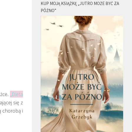
KUP MOJĄ KSIĄŻKĘ „JUTRO MOŻE BYĆ ZA
PÓŹNO”
ążce.
„Dieta
jącej się z
ą chorobą i