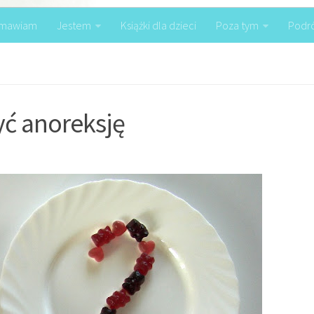
mawiam
Jestem
Książki dla dzieci
Poza tym
Podr
yć anoreksję