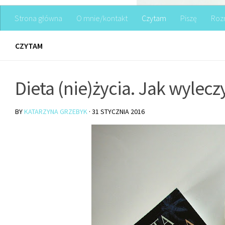
Strona główna
O mnie/kontakt
Czytam
Piszę
Roz
CZYTAM
Dieta (nie)życia. Jak wylecz
BY
KATARZYNA GRZEBYK
·
31 STYCZNIA 2016