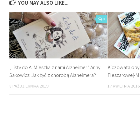
YOU MAY ALSO LIKE...
0
„Listy do A. Mieszka z nami Alzheimer” Anny
Kiczowata obyc
Sakowicz. Jak żyć z chorobą Alzheimera?
Fleszarowej-M
8 PAŹDZIERNIKA 2019
17 KWIETNIA 2016