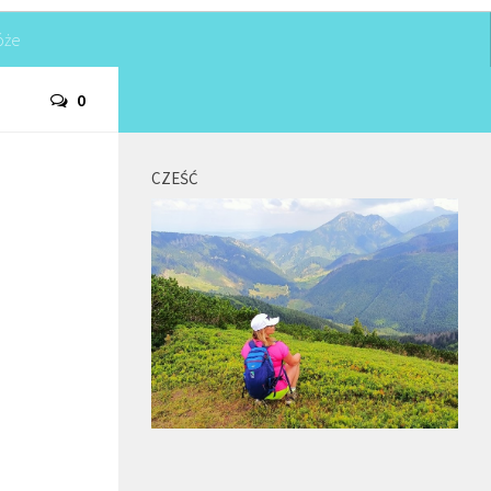
óże
0
CZEŚĆ