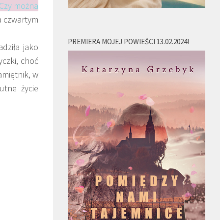
. Czy można
na czwartym
PREMIERA MOJEJ POWIEŚCI 13.02.2024!
adziła jako
czki, choć
amiętnik, w
utne życie