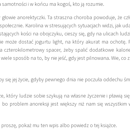
 samotności i w końcu ma kogoś, kto ją rozumie.
 w głowie anorektyczki.
Ta straszna choroba powoduje, że czł
połecznie. Karolina w stresujących sytuacjach widzi, jak ud
tających kości na obojczyku, cieszy się, gdy na ulicach lud
nie może dostać jogurtu light, na który akurat ma ochotę. 
a czterokilometrowy spacer, żeby spalić dodatkowe kalorie.
 wiele sposób na to, by nie jeść, gdy jest pilnowana. Wie, co z
by się jej życie, gdyby pewnego dnia nie poczuła oddechu śmi
e, który ludzie sobie szykują na własne życzenie i pławią się
e, bo problem anoreksji jest większy niż nam się wszystkim
, proszę, pokaż mu ten wpis albo powiedz o tej książce.