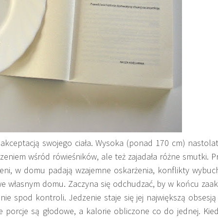
 akceptacją swojego ciała. Wysoka (ponad 170 cm) nastola
zeniem wśród rówieśników, ale też zajadała różne smutki. 
ceni, w domu padają wzajemne oskarżenia, konflikty wybuch
 we własnym domu. Zaczyna się odchudzać, by w końcu zaa
ie spod kontroli. Jedzenie staje się jej największą obsesją 
e porcje są głodowe, a kalorie obliczone co do jednej. Ki