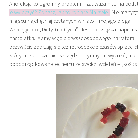
Anoreksja to ogromny problem – zauważam to na podst
je wyleczyć? Zobacz, jak to robią w Malawie .
Nie ma tygo
miejscu najchętniej czytanych w historii mojego bloga.
Wracając do „Diety (nie)życia”. Jest to książka napisa
nastolatka. Mamy więc pierwszoosobowego narratora, k
oczywiście zdarzają się też retrospekcje czasów sprzed ch
którym autorka nie szczędzi intymnych wyznań, nie
podporządkowane jednemu ze swoich wcieleń – „kościstej K