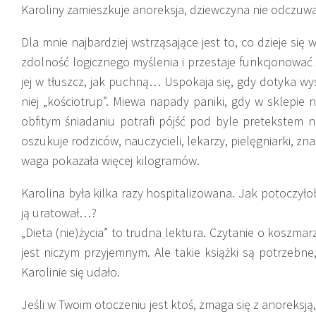
Karoliny zamieszkuje anoreksja, dziewczyna nie odczuwa
Dla mnie najbardziej wstrząsające jest to, co dzieje się
zdolność logicznego myślenia i przestaje funkcjonować s
jej w tłuszcz, jak puchną… Uspokaja się, gdy dotyka wys
niej „kościotrup”. Miewa napady paniki, gdy w sklepie 
obfitym śniadaniu potrafi pójść pod byle pretekstem n
oszukuje rodziców, nauczycieli, lekarzy, pielęgniarki, zna
waga pokazała więcej kilogramów.
Karolina była kilka razy hospitalizowana. Jak potoczyło
ją uratował…?
„Dieta (nie)życia” to trudna lektura. Czytanie o koszmarz
jest niczym przyjemnym. Ale takie książki są potrzebn
Karolinie się udało.
Jeśli w Twoim otoczeniu jest ktoś, zmaga się z anoreksją