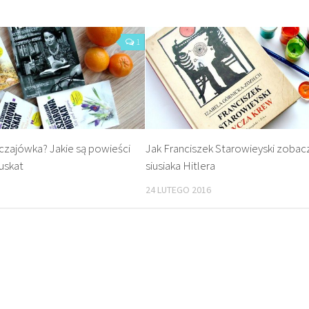
1
zajówka? Jakie są powieści
Jak Franciszek Starowieyski zobac
uskat
siusiaka Hitlera
24 LUTEGO 2016