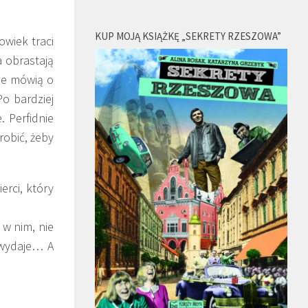
KUP MOJĄ KSIĄŻKĘ „SEKRETY RZESZOWA”
owiek traci
a obrastają
zie mówią o
Po bardziej
 Perfidnie
robić, żeby
erci, który
 w nim, nie
 wydaje… A