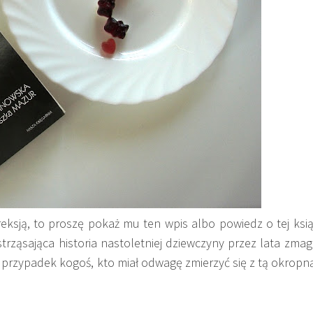
reksją, to proszę pokaż mu ten wpis albo powiedz o tej ksi
trząsająca historia nastoletniej dziewczyny przez lata zmaga
ż przypadek kogoś, kto miał odwagę zmierzyć się z tą okropn