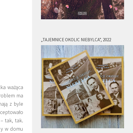
„TAJEMNICE OKOLIC NIEBYLCA”, 2022
tka ważąca
Problem ma
ają z byle
kceptowało
– tak, tak.
edy w domu