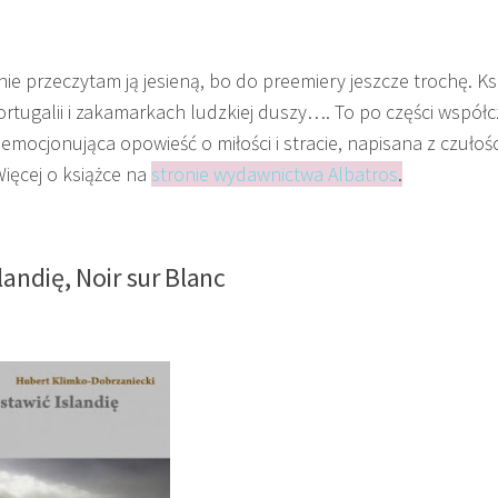
ie przeczytam ją jesieną, bo do preemiery jeszcze trochę. Ks
rtugalii i zakamarkach ludzkiej duszy…. To po części współ
emocjonująca opowieść o miłości i stracie, napisana z czułośc
ięcej o książce na
stronie wydawnictwa Albatros
.
landię
, Noir sur Blanc