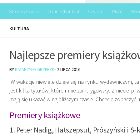
Strona główna
O mnie/kontakt
Czytam
Piszę
Roz
KULTURA
Najlepsze premiery książko
BY
KATARZYNA GRZEBYK
·
2 LIPCA 2016
W wakacje niewiele dzieje się na rynku wydawniczym, tak
jest kilka tytułów, które mnie zaintrygowały. Z niecierpli
mają się ukazać w najbliższym czasie. Chcecie zobaczyć, n
Premiery książkowe
1. Peter Nadig,
Hatszepsut
, Prószyński i S-