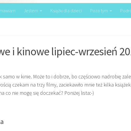
mawiam
Jestem
Książki dla dzieci
Poza tym
Podr
we i kinowe lipiec-wrzesień 2
 samo w kinie. Może to i dobrze, bo częściowo nadrobię zaleg
wością czekam na trzy filmy, zaciekawiło mnie też kilka książek
a co nie mogę się doczekać? Poniżej lista:-)
ka