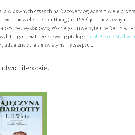
ła, a w dawnych czasach na Discovery oglądałam wiele prog
ut wiem niewiele… Peter Nadig (ur. 1959) jest niezależnym
starożytnej, wykładowcą Wolnego Uniwersytetu w Berlinie. J
m wybitnego, światowej sławy egiptologa,
prof. Karola Myśliwca
i, gdzie znajduje się świątynia Hatszepsut.
ictwo Literackie.