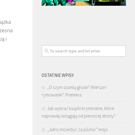
iążka
czesna
ią i
OSTATNIE WPISY
„O czym szumią głoski? Wiersze i
rymowanki”. Premiera
Jak wybrać książki kryminalne, które
naprawdę wciągają od pierwszej strony?
„Jutro może być za późno” moja