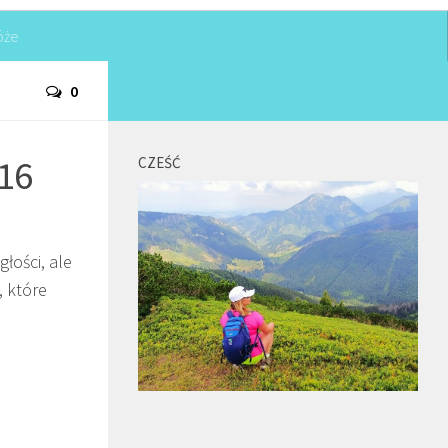
óże
0
016
CZEŚĆ
łości, ale
, które