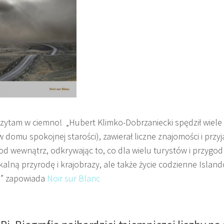
zytam w ciemno! „Hubert Klimko-Dobrzaniecki spędził wiele 
 w domu spokojnej starości), zawierał liczne znajomości i przyj
 od wewnątrz, odkrywając to, co dla wielu turystów i przygo
kalną przyrodę i krajobrazy, ale także życie codzienne Islan
je” zapowiada
Noir sur Blanc