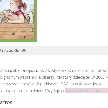
Pajęczyna Charlotty
ych książek o przyjaźni, jakie kiedykolwiek napisano. Od lat za
ścignionym wzorem dla pisarzy literatury dziecięcej. W 2000 
ieci wszech czasów! W plebiscycie BBC na najlepsze książki dl
 sam raz dla moich dzieci:-) Wydaje ją
Wydawnictwo Literackie
atros