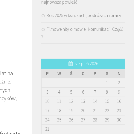
najnowsza powieść
Rok 2025 w książkach, podróżach i pracy
Filmowe hity o mowie i komunikacji. Część
2
sierpień 2026
lat na
P
W
Ś
C
P
S
N
aźnie.
1
2
dnych
3
4
5
6
7
8
9
dczyków,
10
11
12
13
14
15
16
17
18
19
20
21
22
23
24
25
26
27
28
29
30
31