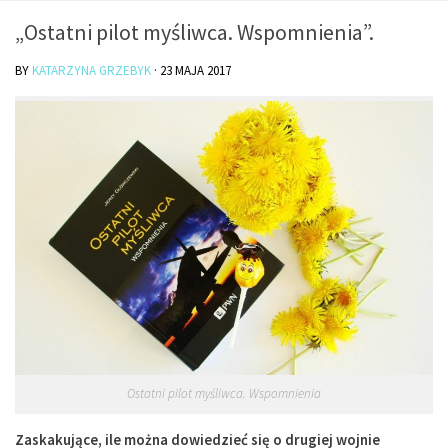
O mnie/kontakt
„Ostatni pilot myśliwca. Wspomnienia”.
Czytam
BY
KATARZYNA GRZEBYK
·
23 MAJA 2017
Piszę
Rozmawiam
Jestem
Jestem kobietą
Jestem dziennikarką
Jestem blogerką
Jestem panią domu
Książki dla dzieci
Poza tym
Ostatni pilot myśliwca. Wspomnienia
Lifestyle
Kultura
Zaskakujące, ile można dowiedzieć się o drugiej wojnie