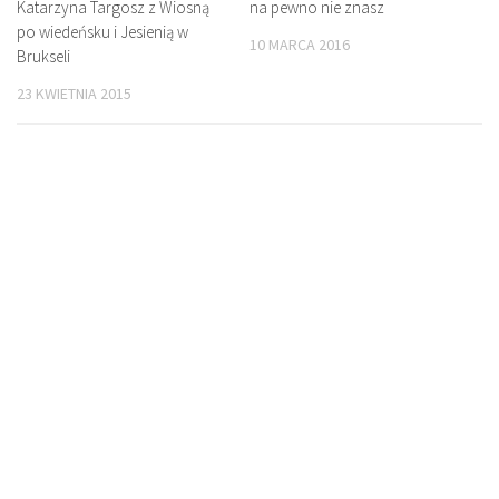
Katarzyna Targosz z Wiosną
na pewno nie znasz
po wiedeńsku i Jesienią w
10 MARCA 2016
Brukseli
23 KWIETNIA 2015