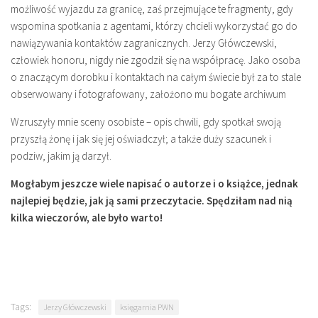
możliwość wyjazdu za granicę, zaś przejmujące te fragmenty, gdy
wspomina spotkania z agentami, którzy chcieli wykorzystać go do
nawiązywania kontaktów zagranicznych. Jerzy Główczewski,
człowiek honoru, nigdy nie zgodził się na współpracę. Jako osoba
o znaczącym dorobku i kontaktach na całym świecie był za to stale
obserwowany i fotografowany, założono mu bogate archiwum
Wzruszyły mnie sceny osobiste – opis chwili, gdy spotkał swoją
przyszłą żonę i jak się jej oświadczył; a także duży szacunek i
podziw, jakim ją darzył.
Mogłabym jeszcze wiele napisać o autorze i o książce, jednak
najlepiej będzie, jak ją sami przeczytacie. Spędziłam nad nią
kilka wieczorów, ale było warto!
Tags:
Jerzy Główczewski
księgarnia PWN