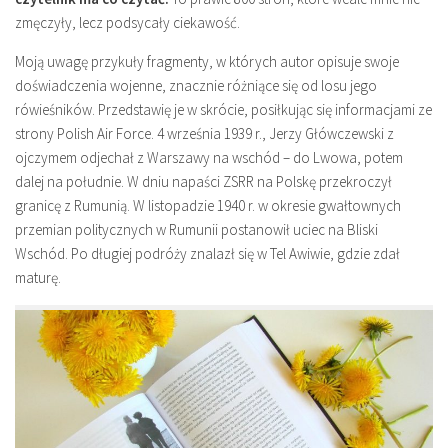
zmęczyły, lecz podsycały ciekawość.
Moją uwagę przykuły fragmenty, w których autor opisuje swoje
doświadczenia wojenne, znacznie różniące się od losu jego
rówieśników. Przedstawię je w skrócie, posiłkując się informacjami ze
strony Polish Air Force. 4 września 1939 r., Jerzy Główczewski z
ojczymem odjechał z Warszawy na wschód – do Lwowa, potem
dalej na południe. W dniu napaści ZSRR na Polskę przekroczył
granicę z Rumunią. W listopadzie 1940 r. w okresie gwałtownych
przemian politycznych w Rumunii postanowił uciec na Bliski
Wschód. Po długiej podróży znalazł się w Tel Awiwie, gdzie zdał
maturę.