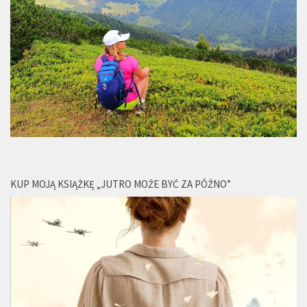
KUP MOJĄ KSIĄŻKĘ „JUTRO MOŻE BYĆ ZA PÓŹNO”