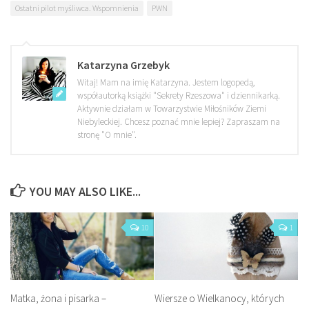
Ostatni pilot myśliwca. Wspomnienia
PWN
Katarzyna Grzebyk
Witaj! Mam na imię Katarzyna. Jestem logopedą,
współautorką książki "Sekrety Rzeszowa" i dziennikarką.
Aktywnie działam w Towarzystwie Miłośników Ziemi
Niebyleckiej. Chcesz poznać mnie lepiej? Zapraszam na
stronę "O mnie".
YOU MAY ALSO LIKE...
10
1
Matka, żona i pisarka –
Wiersze o Wielkanocy, których