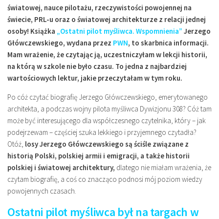
Miejsca
światowej, nauce pilotażu, rzeczywistości powojennej na
świecie, PRL-u oraz o światowej architekturze z relacji jednej
Wydarzenia
osoby! Książka
„Ostatni pilot myśliwca. Wspomnienia”
Jerzego
Podróże
Główczewskiego, wydana przez
PWN
, to skarbnica informacji.
Mam wrażenie, że czytając ją, uczestniczyłam w lekcji historii,
na którą w szkole nie było czasu. To jedna z najbardziej
wartościowych lektur, jakie przeczytałam w tym roku.
Po cóż czytać biografię Jerzego Główczewskiego, emerytowanego
architekta, a podczas wojny pilota myśliwca Dywizjonu 308? Cóż tam
może być interesującego dla współczesnego czytelnika, który – jak
podejrzewam – częściej szuka lekkiego i przyjemnego czytadła?
Otóż,
losy Jerzego Główczewskiego są ściśle związane z
historią Polski, polskiej armii i emigracji, a także historii
polskiej i światowej architektury,
dlatego nie miałam wrażenia, że
czytam biografię, a coś co znacząco podnosi mój poziom wiedzy
powojennych czasach.
Ostatni pilot myśliwca był na targach w