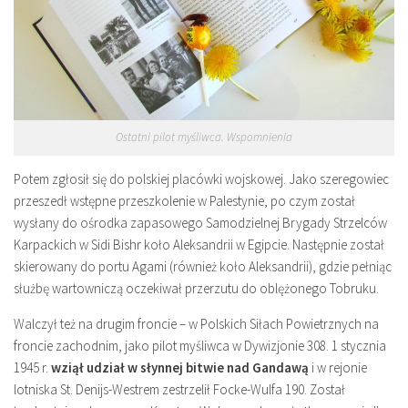
Ostatni pilot myśliwca. Wspomnienia
Potem zgłosił się do polskiej placówki wojskowej. Jako szeregowiec
przeszedł wstępne przeszkolenie w Palestynie, po czym został
wysłany do ośrodka zapasowego Samodzielnej Brygady Strzelców
Karpackich w Sidi Bishr koło Aleksandrii w Egipcie. Następnie został
skierowany do portu Agami (również koło Aleksandrii), gdzie pełniąc
służbę wartowniczą oczekiwał przerzutu do oblężonego Tobruku.
Walczył też na drugim froncie – w Polskich Siłach Powietrznych na
froncie zachodnim, jako pilot myśliwca w Dywizjonie 308. 1 stycznia
1945 r.
wziął udział w słynnej bitwie nad Gandawą
i w rejonie
lotniska St. Denijs-Westrem zestrzelił Focke-Wulfa 190. Został