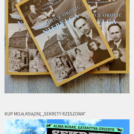
KUP MOJĄ KSIĄŻKĘ „SEKRETY RZESZOWA”