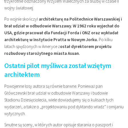
trzykrotnie odznaczony Krzyżem Walecznych za służbę w czasie II
wojny światowej.
Po wojnie skończył
architekturę na Politechnice Warszawskiej i
brał udział w odbudowie Warszawy. W 1962 roku wyjechał do
USA, gdzie pracował dla Fundacji Forda i ONZ oraz wykładał
architekturę w Instytucie Pratta w Nowym Jorku.
Po kilku
latach spędzonych w Ameryce z
ostał dyrektorem projektu
rozbudowy starożytnego miasta Asuan.
Ostatni pilot myśliwca został wziętym
architektem
Powojenne losy autora są równie barwne. Ponieważ pan
Główczewski brał udział w odbudowie Warszawy i budowie
Stadionu Dziesięciolecia, wiele dowiadujemy się o kulisach tych
wydarzeń, a także o „projektowaniu pod dyktando władz” i omijaniu
wytycznych.
Smutne są sceny, w których autor opisuje starania o paszport i