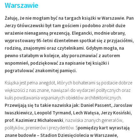
Warszawie
Żałuję, że nie mogłam być na targach książki w Warszawie. Pan
Jerzy Główczewski był tam gościem i podobno zrobił duże
wrażenie nienaganną prezencją. Elegancki, modnie ubrany,
wyprostowany 95-letni dżentelmen spotkał się z przyjaciółmi,
rodziną, znajomymi oraz czytelnikami. Gdybym mogła, na
pewno stałabym w kolejce, aby porozmawiać z autorem
wspomnień, podziękować za napisanie tej książki i
pogratulować znakomitej pamięci.
Książka jest pełna anegdot, których bohaterami są postacie dobrze
większości z nas znane, nawiązań do wydarzeń politycznych oraz
kulis powstawania wspaniałych obiektów architektonicznych.
Przewijają się tu takie nazwiska jak: Daniel Passent, Jaroslaw
Iwaszkiewicz, Leopold Tyrmand, Lech Wałęsa, Jerzy Kosiński,
prof. Kazimierz Michałowski
, nazwiska znanych generałów,
polityków, premierów i prezydentów. S
pomiędzy kart wyrastają
znane budowle – Stadion Dziesięciolecia w Warszawie,