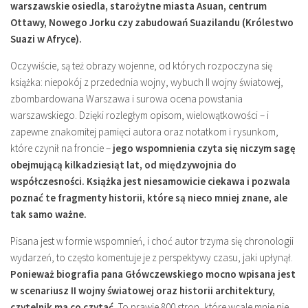
warszawskie osiedla, starożytne miasta Asuan, centrum
Ottawy, Nowego Jorku czy zabudowań Suazilandu (Królestwo
Suazi w Afryce).
Oczywiście, są też obrazy wojenne, od których rozpoczyna się
książka: niepokój z przedednia wojny, wybuch II wojny światowej,
zbombardowana Warszawa i surowa ocena powstania
warszawskiego. Dzięki rozległym opisom, wielowątkowości – i
zapewne znakomitej pamięci autora oraz notatkom i rysunkom,
które czynił na froncie –
jego wspomnienia czyta się niczym sagę
obejmującą kilkadziesiąt lat, od międzywojnia do
współczesności. Książka jest niesamowicie ciekawa i pozwala
poznać te fragmenty historii, które są nieco mniej znane, ale
tak samo ważne.
Pisana jest w formie wspomnień, i choć autor trzyma się chronologii
wydarzeń, to często komentuje je z perspektywy czasu, jaki upłynął.
Ponieważ biografia pana Główczewskiego mocno wpisana jest
w scenariusz II wojny światowej oraz historii architektury,
czytelnik ma co czytać.
To prawie 800 stron, które wcale mnie nie