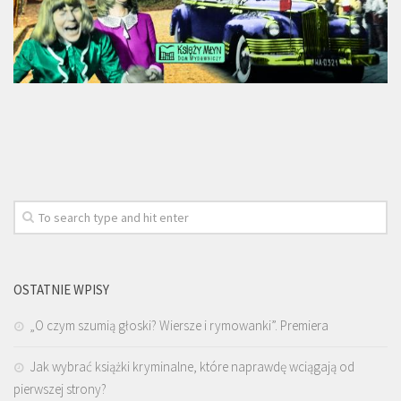
OSTATNIE WPISY
„O czym szumią głoski? Wiersze i rymowanki”. Premiera
Jak wybrać książki kryminalne, które naprawdę wciągają od
pierwszej strony?