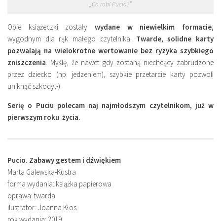
„Co robi Pucio?”
Obie książeczki zostały
wydane w niewielkim formacie,
wygodnym dla rąk małego czytelnika.
Twarde, solidne karty
pozwalają na wielokrotne wertowanie bez ryzyka szybkiego
zniszczenia
. Myślę, że nawet gdy zostaną niechcący zabrudzone
przez dziecko (np. jedzeniem), szybkie przetarcie karty pozwoli
uniknąć szkody;-)
Serię o Puciu polecam naj najmłodszym czytelnikom, już w
pierwszym roku życia.
Pucio. Zabawy gestem i dźwiękiem
Marta Galewska-Kustra
forma wydania: książka papierowa
oprawa: twarda
ilustrator: Joanna Kłos
rok wydania: 2019