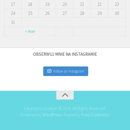
17
18
19
20
21
22
23
24
25
26
27
28
29
30
31
« mar
OBSERWUJ MNIE NA INSTAGRAMIE
Follow on Instagram
Katarzyna Grzebyk © 2026. All Rights Reserved.
Powered by
WordPress
. Theme by
Press Customizr
.