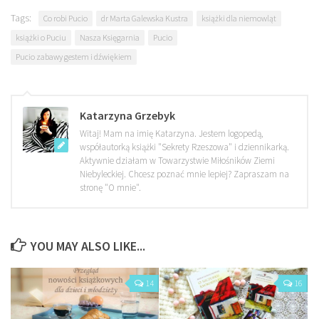
Tags:
Co robi Pucio
dr Marta Galewska Kustra
książki dla niemowląt
książki o Puciu
Nasza Księgarnia
Pucio
Pucio zabawy gestem i dźwiękiem
Katarzyna Grzebyk
Witaj! Mam na imię Katarzyna. Jestem logopedą,
współautorką książki "Sekrety Rzeszowa" i dziennikarką.
Aktywnie działam w Towarzystwie Miłośników Ziemi
Niebyleckiej. Chcesz poznać mnie lepiej? Zapraszam na
stronę "O mnie".
YOU MAY ALSO LIKE...
14
16