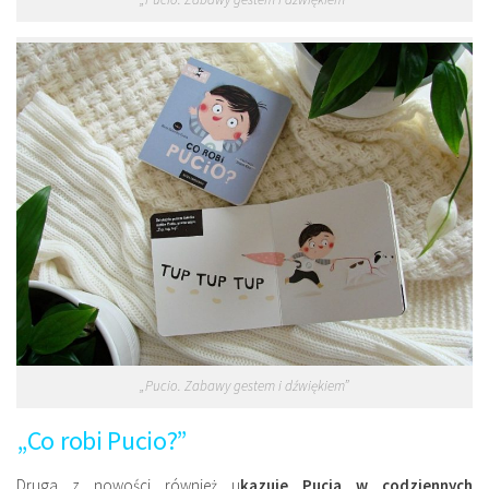
„Pucio. Zabawy gestem i dźwiękiem”
„Co robi Pucio?”
Druga z nowości również u
kazuje Pucia w codziennych