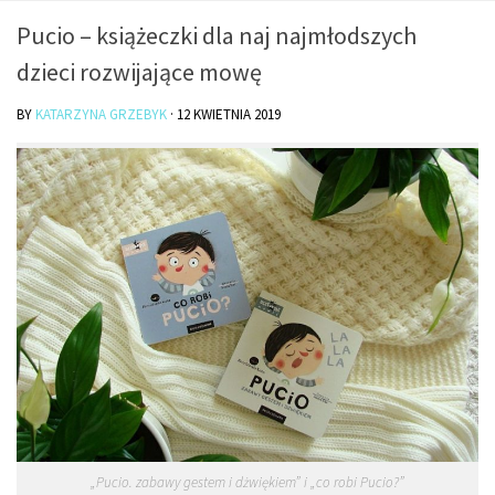
O mnie/kontakt
Pucio – książeczki dla naj najmłodszych
Czytam
dzieci rozwijające mowę
Piszę
BY
KATARZYNA GRZEBYK
·
12 KWIETNIA 2019
Rozmawiam
Jestem
Jestem kobietą
Jestem dziennikarką
Jestem blogerką
Jestem panią domu
Książki dla dzieci
Poza tym
Lifestyle
Kultura
„Pucio. zabawy gestem i dżwiękiem” i „co robi Pucio?”