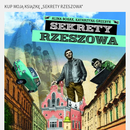
KUP MOJĄ KSIĄŻKĘ „SEKRETY RZESZOWA”