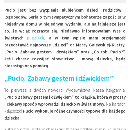
Miejsca
Pucio jest bez wątpienia ulubieńcem dzieci, rodziców i
Wydarzenia
logopedów. Seria o tym sympatycznym bohaterze zagościła w
niejednym domu w niejednym wydaniu, ale najfajniejsze jest
Podróże
to, że wciąż rozrasta się. Niedawno informowałam Was o
świetnych
puzzlach
, a w tym wpisie mam przyjemność
przedstawić najnowsze „dzieci” dr Marty Galewskiej-Kustry:
„Pucio. Zabawy gestem i dżwiękiem” oraz „Co robi Pucio?”.
Jeśli chcesz rozwijać słownictwo i mowę dziecka, będą
niezastąpioną pomocą.
„Pucio. Zabawy gestem i dźwiękiem”
To pierwsza z dwóch nowości Wydawnictwa Nasza Księgarnia.
„Pucio zabawy gestem i dźwiękiem” to książka, która w prosty
i ciekawy sposób wprowadzi dziecko w świat mowy.
Na kartach
książeczki
Pucio wykonuje różne czynności typowe dla każdego
dziecka.
Puka do drzwi wydając charakterystyczny odgłos „puk puk”, wita się