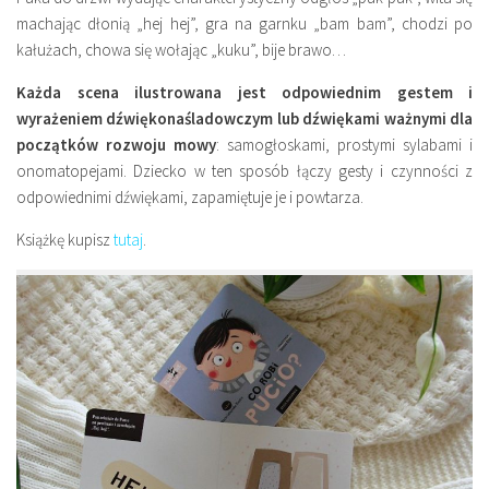
machając dłonią „hej hej”, gra na garnku „bam bam”, chodzi po
kałużach, chowa się wołając „kuku”, bije brawo…
Każda scena ilustrowana jest odpowiednim gestem i
wyrażeniem dźwiękonaśladowczym lub dźwiękami ważnymi dla
początków rozwoju mowy
: samogłoskami, prostymi sylabami i
onomatopejami. Dziecko w ten sposób łączy gesty i czynności z
odpowiednimi dźwiękami, zapamiętuje je i powtarza.
Książkę kupisz
tutaj
.