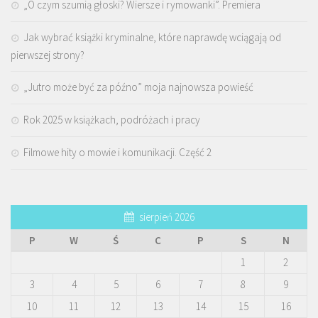
„O czym szumią głoski? Wiersze i rymowanki”. Premiera
Jak wybrać książki kryminalne, które naprawdę wciągają od
pierwszej strony?
„Jutro może być za późno” moja najnowsza powieść
Rok 2025 w książkach, podróżach i pracy
Filmowe hity o mowie i komunikacji. Część 2
sierpień 2026
P
W
Ś
C
P
S
N
1
2
3
4
5
6
7
8
9
10
11
12
13
14
15
16