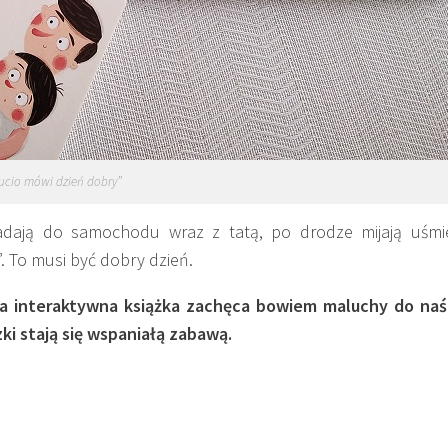
ucio mówi dzień dobry”
iadają do samochodu wraz z tatą, po drodze mijają uśmi
 To musi być dobry dzień.
 ta interaktywna książka zachęca bowiem maluchy do na
i stają się wspaniałą zabawą.