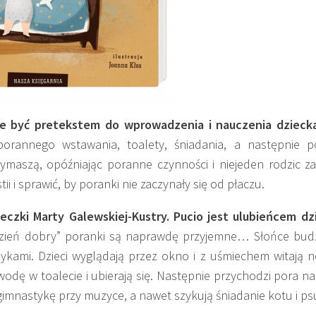
że być pretekstem do wprowadzenia i nauczenia dzieck
orannego wstawania, toalety, śniadania, a następnie 
rymaszą, opóźniając poranne czynności i niejeden rodzic za
ii i sprawić, by poranki nie zaczynały się od płaczu.
ki Marty Galewskiej-Kustry. Pucio jest ulubieńcem dzi
ień dobry” poranki są naprawdę przyjemne… Słońce budz
omykami. Dzieci wyglądają przez okno i z uśmiechem witają 
wodę w toalecie i ubierają się. Następnie przychodzi pora na
imnastykę przy muzyce, a nawet szykują śniadanie kotu i ps