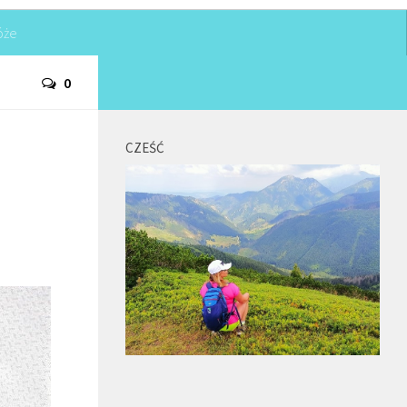
óże
0
CZEŚĆ