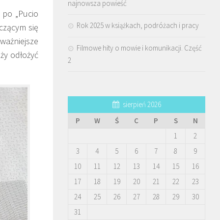
najnowsza powieść
ć po „Pucio
Rok 2025 w książkach, podróżach i pracy
czącym się
ważniejsze
Filmowe hity o mowie i komunikacji. Część
eży odłożyć
2
sierpień 2026
P
W
Ś
C
P
S
N
1
2
3
4
5
6
7
8
9
10
11
12
13
14
15
16
17
18
19
20
21
22
23
24
25
26
27
28
29
30
31