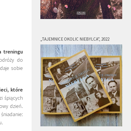
„TAJEMNICE OKOLIC NIEBYLCA”, 2022
a treningu
podróży do
daje sobie
eci, które
i śpiących
nowy dzień.
 śniadanie:
u.