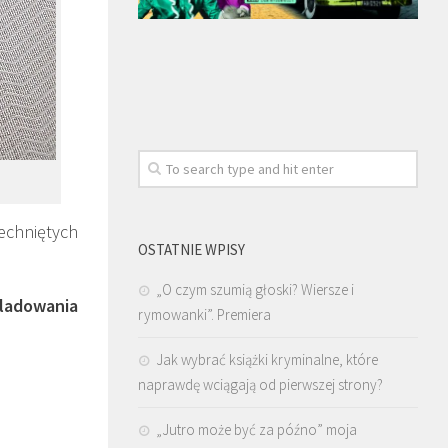
echniętych
OSTATNIE WPISY
„O czym szumią głoski? Wiersze i
śladowania
rymowanki”. Premiera
Jak wybrać książki kryminalne, które
naprawdę wciągają od pierwszej strony?
„Jutro może być za późno” moja