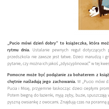
„Pucio mówi dzień dobry” to książeczka, która mo
rytmu dnia.
Ustalanie pewnych reguł dotyczących p
przedszkola nie zawsze jest łatwe. Dzieci marudzą i g
pytanie, czy można ich jakoś „zdyscyplinować” w tej kwest
Pomocne może być podążanie za bohaterem z książecz
chętnie naśladują jego zachowania.
W „Pucio mówi dz
Pucia i Misię, przyjemnie łaskocząc dzieci ciepłymi pr
Potem biegną do łazienki, myją zęby, buzie, spuszczają 
pyszną owsiankę z owocami. Znajdują czas na poranną g