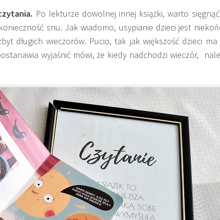
czytania.
Po lekturze dowolnej innej książki, warto sięgną
nieczność snu. Jak wiadomo, usypianie dzieci jest niekoń
yt długich wieczorów. Pucio, tak jak większość dzieci ma 
a postanawia wyjaśnić mówi, że kiedy nadchodzi wieczór, nal