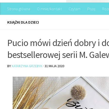
Strona główna
O mnie/kontakt
Czytam
Piszę
Roz
KSIĄŻKI DLA DZIECI
Pucio mówi dzień dobry i d
bestsellerowej serii M. Gale
BY
KATARZYNA GRZEBYK
·
31 MAJA 2020