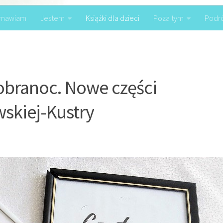
mawiam
Jestem
Książki dla dzieci
Poza tym
Podr
obranoc. Nowe części
wskiej-Kustry