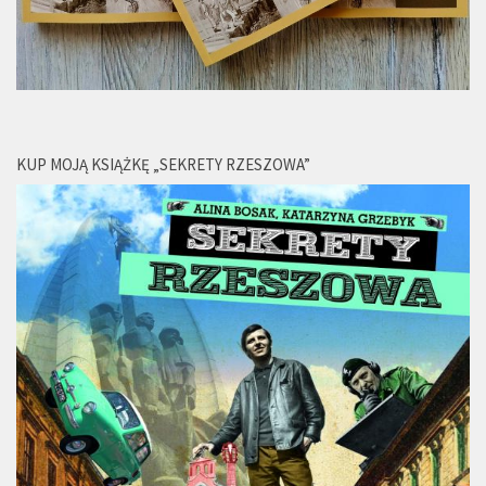
KUP MOJĄ KSIĄŻKĘ „SEKRETY RZESZOWA”