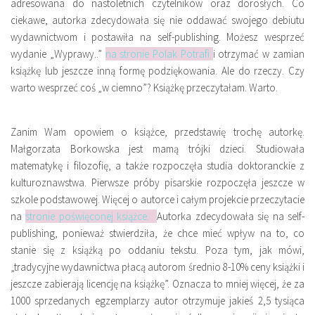
adresowana do nastoletnich czytelników oraz dorosłych. Co
Miejsca
ciekawe, autorka zdecydowała się nie oddawać swojego debiutu
Wydarzenia
wydawnictwom i postawiła na self-publishing. Możesz wesprzeć
wydanie „Wyprawy..”
na stronie Polak Potrafi
i otrzymać w zamian
Podróże
książkę lub jeszcze inną formę podziękowania. Ale do rzeczy. Czy
warto wesprzeć coś „w ciemno”? Książkę przeczytałam. Warto.
Zanim Wam opowiem o książce, przedstawię trochę autorkę.
Małgorzata Borkowska jest mamą trójki dzieci. Studiowała
matematykę i filozofię, a także rozpoczęła studia doktoranckie z
kulturoznawstwa. Pierwsze próby pisarskie rozpoczęła jeszcze w
szkole podstawowej. Więcej o autorce i całym projekcie przeczytacie
na
stronie poświęconej książce.
Autorka zdecydowała się na self-
publishing, ponieważ stwierdziła, że chce mieć wpływ na to, co
stanie się z książką po oddaniu tekstu. Poza tym, jak mówi,
„tradycyjne wydawnictwa płacą autorom średnio 8-10% ceny książki i
jeszcze zabierają licencję na książkę”. Oznacza to mniej więcej, że za
1000 sprzedanych egzemplarzy autor otrzymuje jakieś 2,5 tysiąca