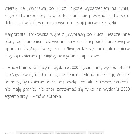
Wierzę, że „Wyprawa po klucz” będzie wydarzeniem na rynku
książek dla młodzieży, a autorka stanie się przykładem dla wielu
debiutantów, którzy marzą o wydaniu swojej pierwszej książki.
Małgorzata Borkowska wiąże z „Wyprawą po klucz” jeszcze inne
plany. Jej marzeniem jest wydanie gry karcianej bądź planszowej w
oparciu o książkę – i wszystko możliwe, że tak się stanie, ale najpierw
liczy się uzbieranie pieniędzy na wydanie papierowe.
– Budżet umożliwiający mi wydanie 2000 egzemplarzy wynosi 14 500
zł. Część kwoty udało mi się już zebrać, jednak potrzebuję Waszej
pomocy, by uzbierać potrzebną resztę. Jednak ponieważ marzenia
nie mają granic, nie chcę zatrzymać się tylko na wydaniu 2000
egzemplarzy… – mówi autorka.
Tags:
Małgorzata Borkowska
patronat medialny
recenzja