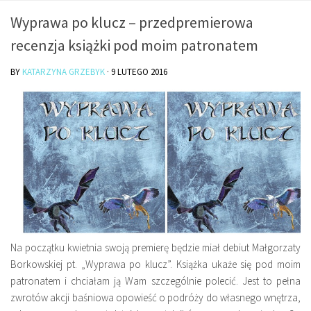
O mnie/kontakt
Wyprawa po klucz – przedpremierowa
Czytam
recenzja książki pod moim patronatem
Piszę
BY
KATARZYNA GRZEBYK
·
9 LUTEGO 2016
Rozmawiam
Jestem
Jestem kobietą
Jestem dziennikarką
Jestem blogerką
Jestem panią domu
Książki dla dzieci
Na początku kwietnia swoją premierę będzie miał debiut Małgorzaty
Poza tym
Borkowskiej pt. „Wyprawa po klucz”. Książka ukaże się pod moim
Lifestyle
patronatem i chciałam ją Wam szczególnie polecić. Jest to pełna
zwrotów akcji baśniowa opowieść o podróży do własnego wnętrza,
Kultura