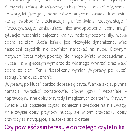
Mamy całą plejadę obowiązkowych baśniowych postaci: elfy, smoki,
potwory, latające gady; bohaterów opartych na zasadzie kontrastu,
którzy swobodnie przekraczają granice świata rzeczywistego i
nierzeczywistego; zaskakujące, nieprawdopodobne, pełne magii
sytuacje; wspaniałe bajeczne krainy, nadprzyrodzone siły, walkę
dobra ze złem. Akcja książki jest niezwykle dynamiczna, więc
nastoletni czytelnik nie powinien narzekać na nudę.
Głównym
motywem jest tu motyw podróży (do innego świata, w poszukiwaniu
klucza – a w głębszym wymiarze do własnego wnętrza) oraz walki
dobra ze złem. Ten ż filozoficzny wymiar „Wyprawy po klucz”
zasługuje na duże uznanie.
„Wyprawę po klucz” bardzo dobrze się czyta. Wartka akcja, płynna
narracja, wyraziści bohaterowie, piękny język i wspaniałe –
naprawdę świetne opisy przyrody i magicznych zdarzeń w Krzywym
Świecie! Jeśli będziecie czytać, koniecznie zwróćcie na nie uwagę.
Mnie zwykle opisy przyrody nudzą, ale w tym przypadku opisy
przyrody są intrygujące, a autorka dba o detale.
Czy powieść zainteresuje dorosłego czytelnika