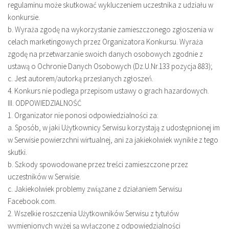
regulaminu może skutkować wykluczeniem uczestnika z udziału w
konkursie.
b. Wyraża zgodę na wykorzystanie zamieszczonego zgłoszenia w
celach marketingowych przez Organizatora Konkursu. Wyraża
zgodę na przetwarzanie swoich danych osobowych zgodnie z
ustawą o Ochronie Danych Osobowych (Dz.U.Nr.133 pozycja 883);
c. Jest autorem/autorką przesłanych zgłoszeń.
4. Konkurs nie podlega przepisom ustawy o grach hazardowych.
III. ODPOWIEDZIALNOŚĆ
1. Organizator nie ponosi odpowiedzialności za:
a. Sposób, w jaki Użytkownicy Serwisu korzystają z udostępnionej im
w Serwisie powierzchni wirtualnej, ani za jakiekolwiek wynikłe z tego
skutki.
b. Szkody spowodowane przez treści zamieszczone przez
uczestników w Serwisie.
c. Jakiekolwiek problemy związane z działaniem Serwisu
Facebook.com.
2. Wszelkie roszczenia Użytkowników Serwisu z tytułów
wymienionych wyżej są wyłączone z odpowiedzialności