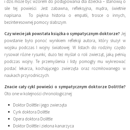
i dziś może być wzorem do postępowania dla dziecka – stanowią o
sile tej powieści. Jest zabawna, refleksyjna, mądra, świetnie
napisana. To piękna historia o empatii, trosce o innych,
bezinteresownej pomocy słabszym.
Czy wiecie jak powstała książka o sympatycznym doktorze?
Jej
powstanie było ponoć wynikiem refleksji autora, który służył w
wojsku podczas I wojny światowej. W listach do rodziny często
rysował różne rysunki; dużo też myślał o roli zwierząt, jaką pełnią
podczas wojny. Te przemyślenia i listy pomogły mu wykreować
postać lekarza, kochającego zwierzęta oraz rozmiłowanego w
naukach przyrodniczych.
Znacie cały cykl powieści o sympatycznym doktorze Dolittle?
Oto one w kolejności chronologicznej:
Doktor Dolittle i jego zwierzęta
Cyrk doktora Dolittle
Opera doktora Dolittle
Doktor Dolittle i zielona kanarzyca