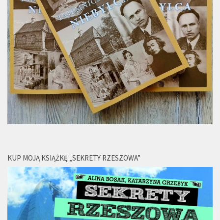
KUP MOJĄ KSIĄŻKĘ „SEKRETY RZESZOWA”