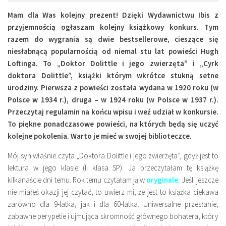
Miejsca
Mam dla Was kolejny prezent! Dzięki Wydawnictwu Ibis z
Wydarzenia
przyjemnością ogłaszam kolejny książkowy konkurs. Tym
razem do wygrania są dwie bestsellerowe, cieszące się
Podróże
niesłabnącą popularnością od niemal stu lat powieści Hugh
Loftinga. To „Doktor Dolittle i jego zwierzęta” i „Cyrk
doktora Dolittle”, książki którym wkrótce stukną setne
urodziny. Pierwsza z powieści została wydana w 1920 roku (w
Polsce w 1934 r.), druga – w 1924 roku (w Polsce w 1937 r.).
Przeczytaj regulamin na końcu wpisu i weź udział w konkursie.
To piękne ponadczasowe powieści, na których będą się uczyć
kolejne pokolenia. Warto je mieć w swojej biblioteczce.
Mój syn właśnie czyta „Doktora Dolittle i jego zwierzęta”, gdyż jest to
lektura w jego klasie (II klasa SP). Ja przeczytałam tę książkę
kilkanaście dni temu. Rok temu czytałam ją w
oryginale
. Jeśli jeszcze
nie miałeś okazji jej czytać, to uwierz mi, że jest to książka ciekawa
zarówno dla 9-latka, jak i dla 60-latka. Uniwersalne przesłanie,
zabawne perypetie i ujmująca skromność głównego bohatera, który