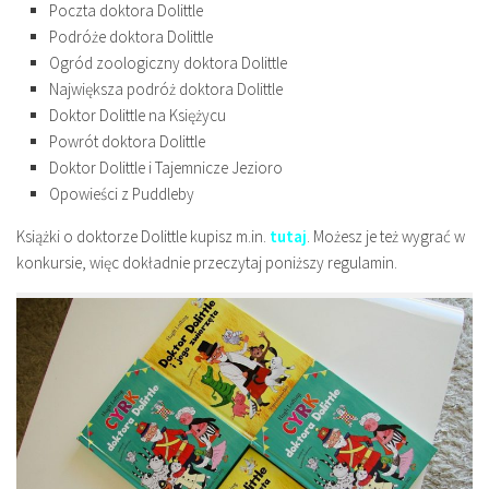
Poczta doktora Dolittle
Podróże doktora Dolittle
Ogród zoologiczny doktora Dolittle
Największa podróż doktora Dolittle
Doktor Dolittle na Księżycu
Powrót doktora Dolittle
Doktor Dolittle i Tajemnicze Jezioro
Opowieści z Puddleby
Książki o doktorze Dolittle kupisz m.in.
tutaj
. Możesz je też wygrać w
konkursie, więc dokładnie przeczytaj poniższy regulamin.