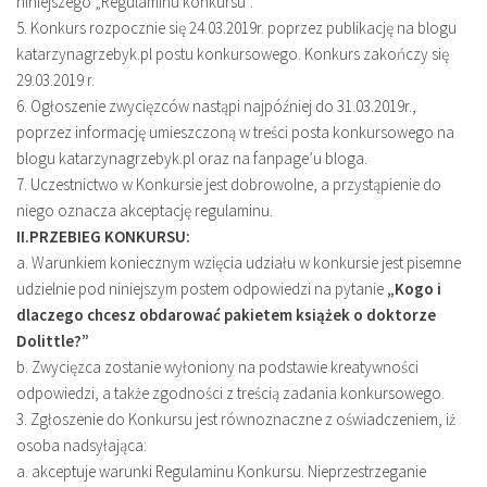
niniejszego „Regulaminu konkursu”.
5. Konkurs rozpocznie się 24.03.2019r. poprzez publikację na blogu
katarzynagrzebyk.pl postu konkursowego. Konkurs zakończy się
29.03.2019 r.
6. Ogłoszenie zwycięzców nastąpi najpóźniej do 31.03.2019r.,
poprzez informację umieszczoną w treści posta konkursowego na
blogu katarzynagrzebyk.pl oraz na fanpage’u bloga.
7. Uczestnictwo w Konkursie jest dobrowolne, a przystąpienie do
niego oznacza akceptację regulaminu.
II.PRZEBIEG KONKURSU:
a. Warunkiem koniecznym wzięcia udziału w konkursie jest pisemne
udzielnie pod niniejszym postem odpowiedzi na pytanie
„Kogo i
dlaczego chcesz obdarować pakietem książek o doktorze
Dolittle?”
b. Zwycięzca zostanie wyłoniony na podstawie kreatywności
odpowiedzi, a także zgodności z treścią zadania konkursowego.
3. Zgłoszenie do Konkursu jest równoznaczne z oświadczeniem, iż
osoba nadsyłająca:
a. akceptuje warunki Regulaminu Konkursu. Nieprzestrzeganie