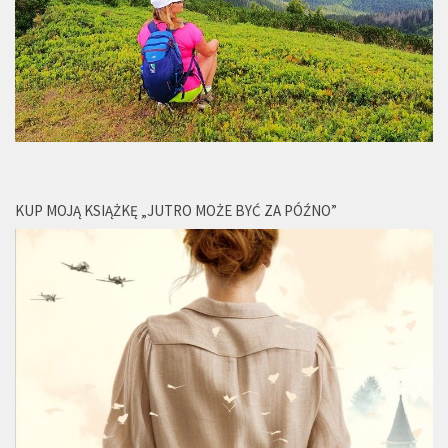
KUP MOJĄ KSIĄŻKĘ „JUTRO MOŻE BYĆ ZA PÓŹNO”