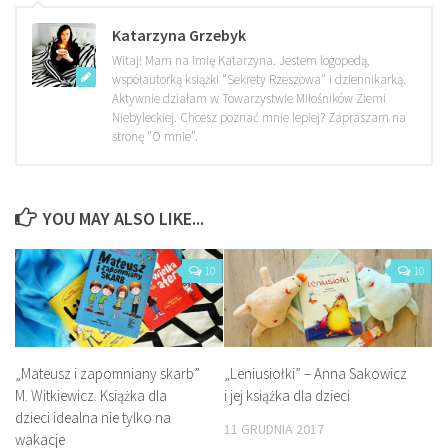
Katarzyna Grzebyk
Witaj! Mam na imię Katarzyna. Jestem logopedą,
współautorką książki "Sekrety Rzeszowa" i dziennikarką.
Aktywnie działam w Towarzystwie Miłośników Ziemi
Niebyleckiej. Chcesz poznać mnie lepiej? Zapraszam na
stronę "O mnie".
YOU MAY ALSO LIKE...
10
10
„Mateusz i zapomniany skarb”
„Leniusiołki” – Anna Sakowicz
M. Witkiewicz. Książka dla
i jej książka dla dzieci
dzieci idealna nie tylko na
11 GRUDNIA 2017
wakacje