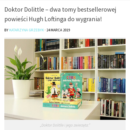
O mnie/kontakt
Doktor Dolittle – dwa tomy bestsellerowej
Czytam
powieści Hugh Loftinga do wygrania!
Piszę
BY
KATARZYNA GRZEBYK
·
24 MARCA 2019
Rozmawiam
Jestem
Jestem kobietą
Jestem dziennikarką
Jestem blogerką
Jestem panią domu
Książki dla dzieci
Poza tym
Lifestyle
Kultura
„Doktor Dolitlle i jego zwierzęta:”