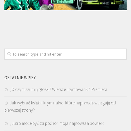
OSTATNIE WPISY
„O czym szumią głoski? Wiersze i rymowanki”. Premiera
Jak wybrać książki kryminalne, które naprawdę wciągają od
pierwszej strony?
„Jutro może być za późno” moja najnowsza powieść