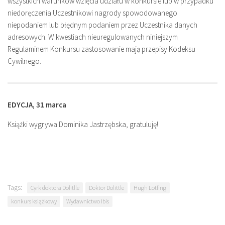
wszystkich warunków wzięcia udziału w konkursie lub w przypadku
niedoręczenia Uczestnikowi nagrody spowodowanego
niepodaniem lub błędnym podaniem przez Uczestnika danych
adresowych. W kwestiach nieuregulowanych niniejszym
Regulaminem Konkursu zastosowanie mają przepisy Kodeksu
Cywilnego.
EDYCJA, 31 marca
Książki wygrywa Dominika Jastrzębska, gratuluję!
Tags:
Cyrk doktora Dolitlle
Doktor Dolittle
Hugh Lotfing
konkurs książkowy
Wydawnictwo Ibis