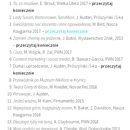
To, co możliwe
, E. Strout, Wielka Litera 2017
– przeczytaj
koniecznie
Lady Susan, Watsonowie, Sandition,
J. Austen, Prószyński i S-ka
Gwiaździsta noc Vincenta i inne opowiadania,
M. Bird, Nasza
Księgarnia 2017. –
przeczytaj koniecznie
Zamień chemię na jedzeni
e, J. Bator, Wydawnictwo Znak, 2013
–
przeczytaj koniecznie
Cisza
, M. Wójcik, R. Żal, PWN 2017
Content marketing i social media
, B. Stawarz-Garcia, PWN 2017
Duma i uprzedzenie, J. Austen, Prószyński i S-ka –
przeczytaj
koniecznie
Przewodnik po Muzeum Nikifora w Krynicy
Twarz Grety di Biase
, M. Knedler, Novae Res 2018.
Perswazje
, J. Austen,
Jesteś ważna,
M. Kaim, Firmamento 2015.
Najwyższa góra, najgłębszy ocean,
K. Baker, Z. Davidson, Nasza
Księgarnia 2018
Dlaczego ryby nie toną,
A. Claybourne, PWN 2018.
Moja podróż po Imperium,
A. Christie, Wyd. Dolnośląskie 2013.