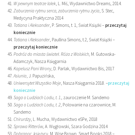
W pewnym teatrze lalek
, L. Miś, Wydawnictwo Dreams, 2014.
Zaburzenia rytmu serca, zaburzenia rytmu życia
, S. Stec,
Medycyna Praktyczna 2014
Tatiana i Aleksander
, P. Simons, t. 1, Świat Książki –
przeczytaj
koniecznie
Tatiana i Aleksander
, Paullina Simons, t.2, Świat Książki –
przeczytaj koniecznie
Podróż do miasta świateł. Róża z Wolskich,
M. Gutowska-
Adamczyk, Nasza Księgarnia
Kapelusz Pani Wrony
, D. Parlak, Wydawnictwo Bis, 2017
Asiunia
, J. Papuzińska,
Uniwersytet Wszystko Moje
, Nasza Księgarnia 2018. –
przeczytaj
koniecznie
Saga o Ludziach Lodu, t. 1.,
zauroczenie M. Sandemo
Saga o Ludziach Lodu, t. 2
, Polowanie na czarownice, M.
Sandemo
Chirurdzy
, L. Mucha, Wydawnictwo eSPe, 2018
Sprawa Ritterów,
A. Węgłowski, Szara Godzina 2014
Dobranoc, księżycu,
M. Wise Brown, Smart Books 2018 –