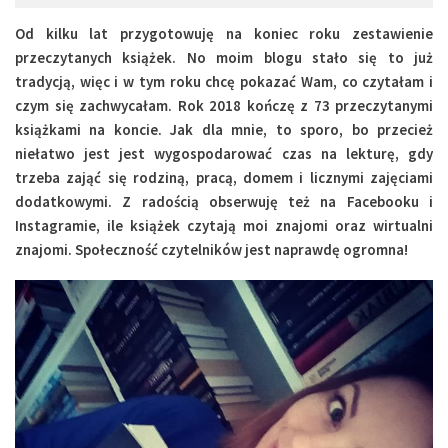
Miejsca
Od kilku lat przygotowuję na koniec roku zestawienie
Wydarzenia
przeczytanych książek. No moim blogu stało się to już
tradycją, więc i w tym roku chcę pokazać Wam, co czytałam i
Podróże
czym się zachwycałam. Rok 2018 kończę z 73 przeczytanymi
książkami na koncie. Jak dla mnie, to sporo, bo przecież
niełatwo jest jest wygospodarować czas na lekturę, gdy
trzeba zająć się rodziną, pracą, domem i licznymi zajęciami
dodatkowymi. Z radością obserwuję też na Facebooku i
Instagramie, ile książek czytają moi znajomi oraz wirtualni
znajomi. Społeczność czytelników jest naprawdę ogromna!