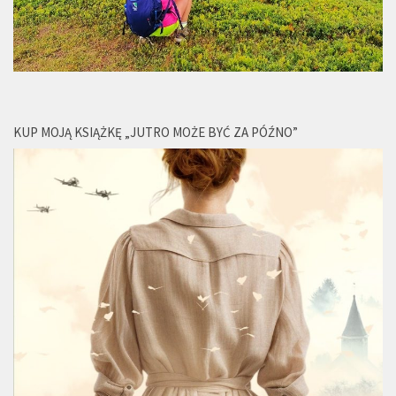
KUP MOJĄ KSIĄŻKĘ „JUTRO MOŻE BYĆ ZA PÓŹNO”