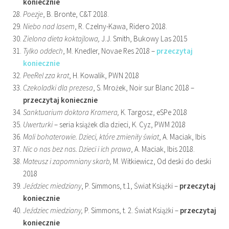
koniecznie
Poezje
, B. Bronte, C&T 2018.
Niebo nad lasem
, R. Czelny-Kawa, Ridero 2018.
Zielona dieta koktajlowa,
J.J. Smith, Bukowy Las 2015
Tylko oddech
, M. Knedler, Novae Res 2018 –
przeczytaj
koniecznie
PeeRel zza krat
, H. Kowalik, PWN 2018
Czekoladki dla prezesa
, S. Mrożek, Noir sur Blanc 2018 –
przeczytaj koniecznie
Sanktuarium doktora Kramera,
K. Targosz, eSPe 2018
Uwerturki
– seria książek dla dzieci, K. Cyz, PWM 2018
Mali bohaterowie. Dzieci, które zmieniły świat
, A. Maciak, Ibis
Nic o nas bez nas. Dzieci i ich prawa
, A. Maciak, Ibis 2018.
Mateusz i zapomniany skarb,
M. Witkiewicz, Od deski do deski
2018
Jeździec miedziany
, P. Simmons, t.1, Świat Książki –
przeczytaj
koniecznie
Jeździec miedziany,
P. Simmons, t. 2. Świat Książki –
przeczytaj
koniecznie