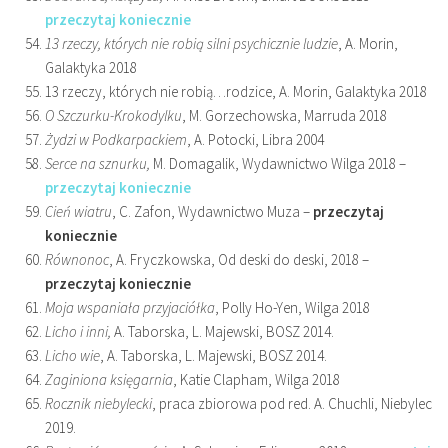
przeczytaj koniecznie
13 rzeczy, których nie robią silni psychicznie ludzie
, A. Morin,
Galaktyka 2018
13 rzeczy, których nie robią…rodzice, A. Morin, Galaktyka 2018
O Szczurku-Krokodylku
, M. Gorzechowska, Marruda 2018
Żydzi w Podkarpackiem
, A. Potocki, Libra 2004
Serce na sznurku,
M. Domagalik, Wydawnictwo Wilga 2018 –
przeczytaj koniecznie
Cień wiatru
, C. Zafon, Wydawnictwo Muza –
przeczytaj
koniecznie
Równonoc
, A. Fryczkowska, Od deski do deski, 2018 –
przeczytaj koniecznie
Moja wspaniała przyjaciółka
, Polly Ho-Yen, Wilga 2018
Licho i inni,
A. Taborska, L. Majewski, BOSZ 2014.
Licho wie
, A. Taborska, L. Majewski, BOSZ 2014.
Zaginiona księgarnia
, Katie Clapham, Wilga 2018
Rocznik niebylecki
, praca zbiorowa pod red. A. Chuchli, Niebylec
2019.