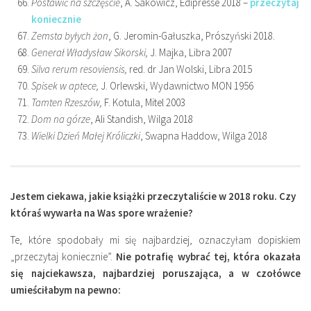
Postawić na szczęście
, A. Sakowicz, Edipresse 2018 –
przeczytaj
koniecznie
Zemsta byłych żon
, G. Jeromin-Gałuszka, Prószyński 2018.
Generał Władysław Sikorski,
J. Majka, Libra 2007
Silva rerum resoviensis,
red. dr Jan Wolski, Libra 2015
Spisek w aptece,
J. Orlewski, Wydawnictwo MON 1956
Tamten Rzeszów,
F. Kotula, Mitel 2003
Dom na górze
, Ali Standish, Wilga 2018
Wielki Dzień Małej Króliczki
, Swapna Haddow, Wilga 2018
Jestem ciekawa, jakie książki przeczytaliście w 2018 roku. Czy
któraś wywarła na Was spore wrażenie?
Te, które spodobały mi się najbardziej, oznaczyłam dopiskiem
„przeczytaj koniecznie”.
Nie potrafię wybrać tej, która okazała
się najciekawsza, najbardziej poruszająca, a w czołówce
umieściłabym na pewno: