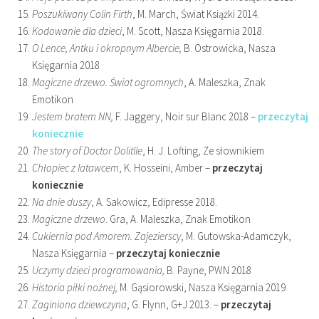
Poszukiwany Colin Firth
, M. March, Świat Książki 2014.
Kodowanie dla dzieci
, M. Scott, Nasza Księgarnia 2018.
O Lence, Antku i okropnym Albercie,
B. Ostrowicka, Nasza
Księgarnia 2018
Magiczne drzewo. Świat ogromnych
, A. Maleszka, Znak
Emotikon
Jestem bratem NN,
F. Jaggery, Noir sur Blanc 2018 –
przeczytaj
koniecznie
The story of Doctor Dolitlle
, H. J. Lofting, Ze słownikiem
Chłopiec z latawcem
, K. Hosseini, Amber –
przeczytaj
koniecznie
Na dnie duszy
, A. Sakowicz, Edipresse 2018.
Magiczne drzewo
. Gra, A. Maleszka, Znak Emotikon
Cukiernia pod Amorem. Zajezierscy
, M. Gutowska-Adamczyk,
Nasza Księgarnia –
przeczytaj koniecznie
Uczymy dzieci programowania,
B. Payne, PWN 2018
Historia piłki nożnej,
M. Gąsiorowski, Nasza Księgarnia 2019
Zaginiona dziewczyna
, G. Flynn, G+J 2013. –
przeczytaj