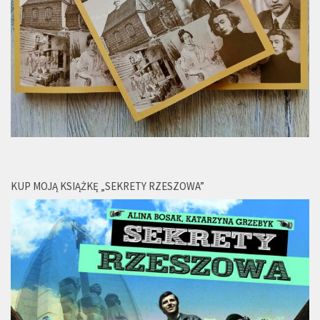
KUP MOJĄ KSIĄŻKĘ „SEKRETY RZESZOWA”