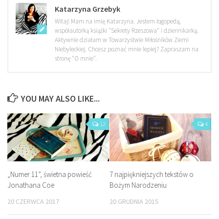
Katarzyna Grzebyk
Witaj! Mam na imię Katarzyna. Jestem logopedą,
współautorką książki "Sekrety Rzeszowa" i dziennikarką.
Aktywnie działam w Towarzystwie Miłośników Ziemi
Niebyleckiej. Chcesz poznać mnie lepiej? Zapraszam na
stronę "O mnie".
YOU MAY ALSO LIKE...
12
4
„Numer 11”, świetna powieść
7 najpiękniejszych tekstów o
Jonathana Coe
Bożym Narodzeniu
20 CZERWCA 2017
20 GRUDNIA 2015