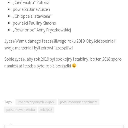
„Cień wiatru” Zafona
powieści Jane Austen
„Chłopca z latawcem”
powieści Paulliny Simons
„Równonoc” Anny Fryczkowskiej
Życzę Wam udanego i szczęśliwego roku 2019! Obyście spełniali
swoje marzenia i byli zdrowi i szczęśliwi!
Sobie życzę, aby rok 2019 był spokojny i stabilny, bo ten 2018 sporo
namieszał i trzeba było robić porządki
Tags:
lista przeczytanych książek
podsumowanie czytelnicze
podsumowanie roku
rok 2018