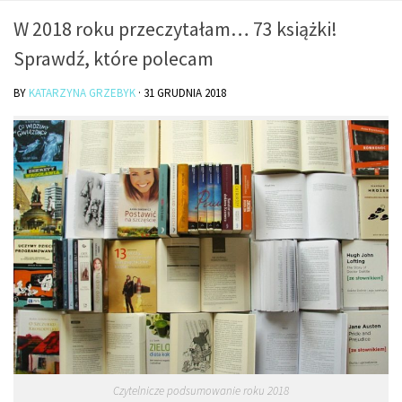
O mnie/kontakt
W 2018 roku przeczytałam… 73 książki!
Czytam
Sprawdź, które polecam
Piszę
BY
KATARZYNA GRZEBYK
·
31 GRUDNIA 2018
Rozmawiam
Jestem
Jestem kobietą
Jestem dziennikarką
Jestem blogerką
Jestem panią domu
Książki dla dzieci
Poza tym
Lifestyle
Kultura
Czytelnicze podsumowanie roku 2018