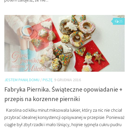
25
JESTEM PANIĄ DOMU
/
PISZĘ
9 GRUDNIA 2016
Fabryka Piernika. Świąteczne opowiadanie +
przepis na korzenne pierniki
Karolina od kilku minut miksowała lukier, który za nic nie chciał
przybrać idealnej konsystencji opisywanej w przepisie. Ponieważ
ciągle był zbyt rzadki i mało lśniący, hojnie sypnęła cukru pudru