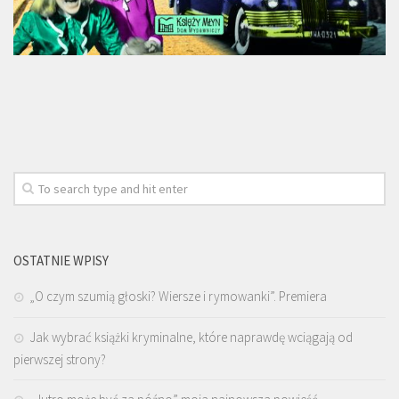
OSTATNIE WPISY
„O czym szumią głoski? Wiersze i rymowanki”. Premiera
Jak wybrać książki kryminalne, które naprawdę wciągają od
pierwszej strony?