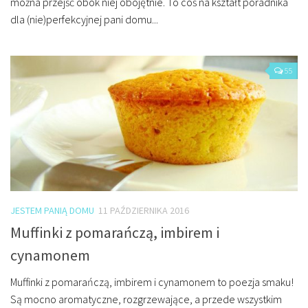
można przejść obok niej obojętnie. To coś na kształt poradnika
dla (nie)perfekcyjnej pani domu...
55
JESTEM PANIĄ DOMU
11 PAŹDZIERNIKA 2016
Muffinki z pomarańczą, imbirem i
cynamonem
Muffinki z pomarańczą, imbirem i cynamonem to poezja smaku!
Są mocno aromatyczne, rozgrzewające, a przede wszystkim