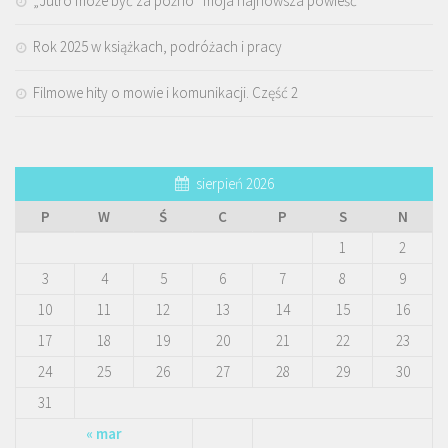
„Jutro może być za późno” moja najnowsza powieść
Rok 2025 w książkach, podróżach i pracy
Filmowe hity o mowie i komunikacji. Część 2
sierpień 2026
P
W
Ś
C
P
S
N
1
2
3
4
5
6
7
8
9
10
11
12
13
14
15
16
17
18
19
20
21
22
23
24
25
26
27
28
29
30
31
« mar