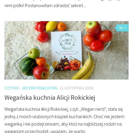
nimi półki! Postanowiłam zdradzić sekret....
14
CZYTAM
/
JESTEM PANIĄ DOMU
11 LISTOPADA 2016
Wegańska kuchnia Alicji Rokickiej
Wegańska kuchnia Alicji Rokickiej, czyli „Wegan nerd”, stała się
jedną z moich ulubionych książek kucharskich. Choć nie jestem
weganką i nie podejrzewam, aby ktoś na najbliższej rodzin na
weganizm przechodził, uważam, że warto