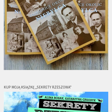
KUP MOJĄ KSIĄŻKĘ „SEKRETY RZESZOWA”