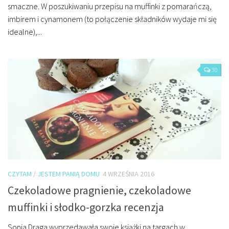
smaczne. W poszukiwaniu przepisu na muffinki z pomarańczą,
imbirem i cynamonem (to połączenie składników wydaje mi się
idealne),...
30
CZYTAM
/
JESTEM PANIĄ DOMU
4 WRZEŚNIA 2016
Czekoladowe pragnienie, czekoladowe
muffinki i słodko-gorzka recenzja
Sonia Draga wyprzedawała swoje książki na targach w