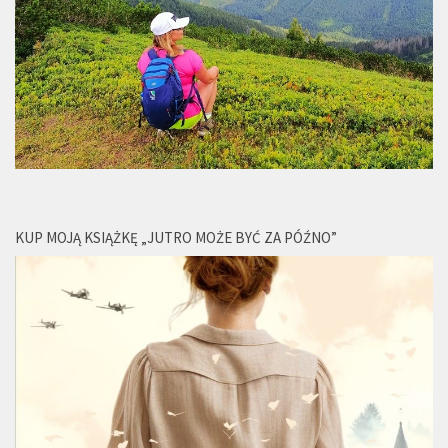
KUP MOJĄ KSIĄŻKĘ „JUTRO MOŻE BYĆ ZA PÓŹNO”