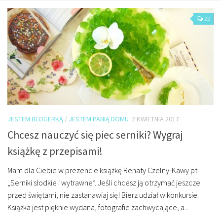
O mnie/kontakt
22
Czytam
Piszę
Rozmawiam
Jestem
Jestem kobietą
Jestem dziennikarką
JESTEM BLOGERKĄ
/
JESTEM PANIĄ DOMU
2 KWIETNIA 2017
Jestem blogerką
Chcesz nauczyć się piec serniki? Wygraj
Jestem panią domu
książkę z przepisami!
Książki dla dzieci
Mam dla Ciebie w prezencie książkę Renaty Czelny-Kawy pt.
Poza tym
„Serniki słodkie i wytrawne”. Jeśli chcesz ją otrzymać jeszcze
przed świętami, nie zastanawiaj się! Bierz udział w konkursie.
Lifestyle
Książka jest pięknie wydana, fotografie zachwycające, a...
Kultura