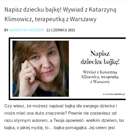
O mnie/kontakt
Napisz dziecku bajkę! Wywiad z Katarzyną
Czytam
Klimowicz, terapeutką z Warszawy
Piszę
BY
KATARZYNA GRZEBYK
·
11 CZERWCA 2015
Rozmawiam
Jestem
Jestem kobietą
Jestem dziennikarką
Jestem blogerką
Jestem panią domu
Książki dla dzieci
Poza tym
Czy wiesz, że możesz napisać bajkę dla swojego dziecka i
może mieć ona duże znaczenie? Pewnie nie zostaniesz od
Lifestyle
razu słynnym autorem, a Twoja opowieść- wielkim dziełem, bo
Kultura
bajka, o jakiej myślę, to… bajka-pomagajka. Jej celem jest