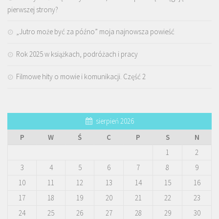
pierwszej strony?
„Jutro może być za późno” moja najnowsza powieść
Rok 2025 w książkach, podróżach i pracy
Filmowe hity o mowie i komunikacji. Część 2
sierpień 2026
P
W
Ś
C
P
S
N
1
2
3
4
5
6
7
8
9
10
11
12
13
14
15
16
17
18
19
20
21
22
23
24
25
26
27
28
29
30