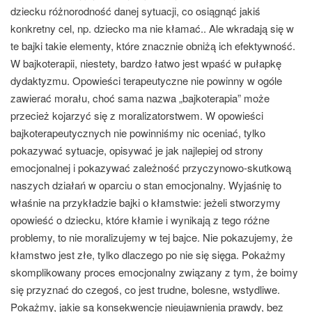
dziecku różnorodność danej sytuacji, co osiągnąć jakiś
konkretny cel, np. dziecko ma nie kłamać.. Ale wkradają się w
te bajki takie elementy, które znacznie obniżą ich efektywność.
W bajkoterapii, niestety, bardzo łatwo jest wpaść w pułapkę
dydaktyzmu. Opowieści terapeutyczne nie powinny w ogóle
zawierać morału, choć sama nazwa „bajkoterapia” może
przecież kojarzyć się z moralizatorstwem. W opowieści
bajkoterapeutycznych nie powinniśmy nic oceniać, tylko
pokazywać sytuacje, opisywać je jak najlepiej od strony
emocjonalnej i pokazywać zależność przyczynowo-skutkową
naszych działań w oparciu o stan emocjonalny.
Wyjaśnię to
właśnie na przykładzie bajki o kłamstwie: jeżeli stworzymy
opowieść o dziecku, które kłamie i wynikają z tego różne
problemy, to nie moralizujemy w tej bajce. Nie pokazujemy, że
kłamstwo jest złe, tylko dlaczego po nie się sięga. Pokażmy
skomplikowany proces emocjonalny związany z tym, że boimy
się przyznać do czegoś, co jest trudne, bolesne, wstydliwe.
Pokażmy, jakie są konsekwencje nieujawnienia prawdy, bez