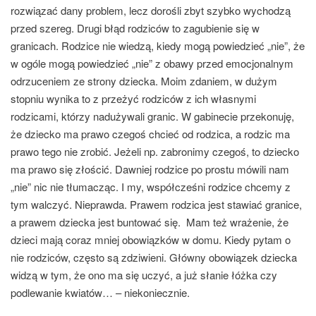
rozwiązać dany problem, lecz dorośli zbyt szybko wychodzą
przed szereg.
Drugi błąd rodziców to zagubienie się w
granicach. Rodzice nie wiedzą, kiedy mogą powiedzieć „nie”, że
w ogóle mogą powiedzieć „nie” z obawy przed emocjonalnym
odrzuceniem ze strony dziecka.
Moim zdaniem, w dużym
stopniu wynika to z przeżyć rodziców z ich własnymi
rodzicami, którzy nadużywali granic. W gabinecie przekonuję,
że dziecko ma prawo czegoś chcieć od rodzica, a rodzic ma
prawo tego nie zrobić. Jeżeli np. zabronimy czegoś, to dziecko
ma prawo się złościć. Dawniej rodzice po prostu mówili nam
„nie” nic nie tłumacząc. I my, współcześni rodzice chcemy z
tym walczyć. Nieprawda.
Prawem rodzica jest stawiać granice,
a prawem dziecka jest buntować się. Mam też wrażenie, że
dzieci mają coraz mniej obowiązków w domu.
Kiedy pytam o
nie rodziców, często są zdziwieni. Główny obowiązek dziecka
widzą w tym, że ono ma się uczyć, a już słanie łóżka czy
podlewanie kwiatów… – niekoniecznie.