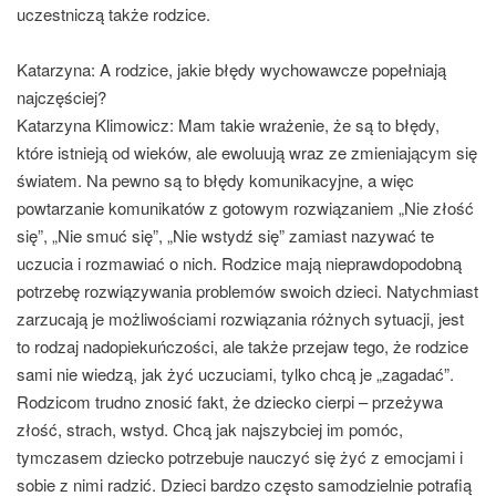
uczestniczą także rodzice.
Katarzyna: A rodzice, jakie błędy wychowawcze popełniają
najczęściej?
Katarzyna Klimowicz:
Mam takie wrażenie, że są to błędy,
które istnieją od wieków, ale ewoluują wraz ze zmieniającym się
światem.
Na pewno są to błędy komunikacyjne, a więc
powtarzanie komunikatów z gotowym rozwiązaniem „Nie złość
się”, „Nie smuć się”, „Nie wstydź się” zamiast nazywać te
uczucia i rozmawiać o nich.
Rodzice mają nieprawdopodobną
potrzebę rozwiązywania problemów swoich dzieci. Natychmiast
zarzucają je możliwościami rozwiązania różnych sytuacji, jest
to rodzaj nadopiekuńczości, ale także przejaw tego, że rodzice
sami nie wiedzą, jak żyć uczuciami, tylko chcą je „zagadać”.
Rodzicom trudno znosić fakt, że dziecko cierpi – przeżywa
złość, strach, wstyd. Chcą jak najszybciej im pomóc,
tymczasem dziecko potrzebuje nauczyć się żyć z emocjami i
sobie z nimi radzić. Dzieci bardzo często samodzielnie potrafią