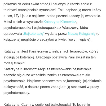
pokazać dziecku świat emocji i nauczyć je radzić sobie z
Miejsca
trudnymi emocjonalnie sytuacjami. Tak, napisać ją może każdy
Wydarzenia
z nas, i Ty i ja, ale najpierw trzeba poznać zasady jej tworzenia.
Podróże
Mówi o nich w wywiadzie
Katarzyna Klimowicz
,
psychoterapeutka i bajkoterapeutka z Warszawy, która
opracowała
„Bajkoterapię”
wydaną przez
Naszą Księgarnię
(o
książce tej mogliście przeczytać w kwietniowym wpisie).
Katarzyna: Jest Pani jednym z nielicznych terapeutów, którzy
stosują bajkoterapię. Dlaczego postawiła Pani akurat na ten
rodzaj terapii?
Katarzyna Klimowicz:
Moje zainteresowanie bajkoterapią
zaczęło się dużo wcześniej zanim zainteresowałam się
psychoterapią. Najpierw poznawałam bajkoterapię, jej działanie,
efektywność, a dopiero potem zaczęłam ją stosować w pracy
psychoterapeuty.
Katarzyna: Czym w ogóle jest bajkoterapia? To leczenie