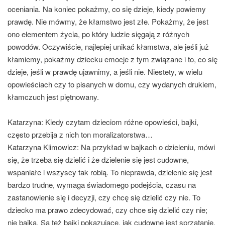
oceniania. Na koniec pokażmy, co się dzieje, kiedy powiemy
prawdę. Nie mówmy, że kłamstwo jest złe. Pokażmy, że jest
ono elementem życia, po który ludzie sięgają z różnych
powodów. Oczywiście, najlepiej unikać kłamstwa, ale jeśli już
kłamiemy, pokażmy dziecku emocje z tym związane i to, co się
dzieje, jeśli w prawdę ujawnimy, a jeśli nie. Niestety, w wielu
opowieściach czy to pisanych w domu, czy wydanych drukiem,
kłamczuch jest piętnowany.
Katarzyna: Kiedy czytam dzieciom różne opowieści, bajki,
często przebija z nich ton moralizatorstwa…
Katarzyna Klimowicz:
Na przykład w bajkach o dzieleniu, mówi
się, że trzeba się dzielić i że dzielenie się jest cudowne,
wspaniałe i wszyscy tak robią. To nieprawda, dzielenie się jest
bardzo trudne, wymaga świadomego podejścia, czasu na
zastanowienie się i decyzji, czy chcę się dzielić czy nie. To
dziecko ma prawo zdecydować, czy chce się dzielić czy nie;
nie bajka. Są też bajki pokazujące, jak cudowne jest sprzątanie.