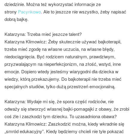
dziedzinie. Można też wykorzystać informacje ze
strony
Pacynkowo
.
Ale to jeszcze nie wszystko, żeby napisać
dobrą bajkę.
Katarzyna: Trzeba mieć jeszcze talent?
Katarzyna Klimowicz:
Żeby skutecznie używać bajkoterapii,
trzeba mieć zgodę na własne uczucia, na własne błędy,
niedociągnięcia. Być rodzicem naturalnym, prawdziwym,
przyzwalającym na nieperfekcjonizm, na złość, wstyd, inne
emocje. Dopiero wtedy jesteśmy wiarygodni dla dziecka w
wiedzy, którą przekazujemy. Do bajkoterapii nie trzeba mieć
specjalnych studiów, tylko dużą przestrzeń emocjonalną.
Katarzyna: Wydaje mi się, że spora część rodziców, nie
odważy się stworzyć własnej bajki-pomagajki z obawy, że zrobi
coś źle i zaszkodzi tym dziecku. To uzasadniona obawa?
Katarzyna Klimowicz:
Zaszkodzić można, kiedy wkradnie się
„smród edukacyjny”. Kiedy będziemy chcieli nie tyle pokazać