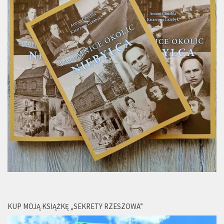
KUP MOJĄ KSIĄŻKĘ „SEKRETY RZESZOWA”