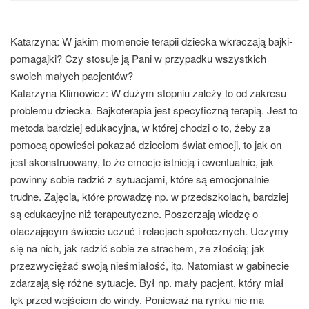
Katarzyna: W jakim momencie terapii dziecka wkraczają bajki-
pomagajki? Czy stosuje ją Pani w przypadku wszystkich
swoich małych pacjentów?
Katarzyna Klimowicz:
W dużym stopniu zależy to od zakresu
problemu dziecka.
Bajkoterapia jest specyficzną terapią. Jest to
metoda bardziej edukacyjna, w której chodzi o to, żeby za
pomocą opowieści pokazać dzieciom świat emocji, to jak on
jest skonstruowany, to że emocje istnieją i ewentualnie, jak
powinny sobie radzić z sytuacjami, które są emocjonalnie
trudne.
Zajęcia, które prowadzę np. w przedszkolach, bardziej
są edukacyjne niż terapeutyczne. Poszerzają wiedzę o
otaczającym świecie uczuć i relacjach społecznych. Uczymy
się na nich, jak radzić sobie ze strachem, ze złością; jak
przezwyciężać swoją nieśmiałość, itp. Natomiast w gabinecie
zdarzają się różne sytuacje. Był np. mały pacjent, który miał
lęk przed wejściem do windy. Ponieważ na rynku nie ma