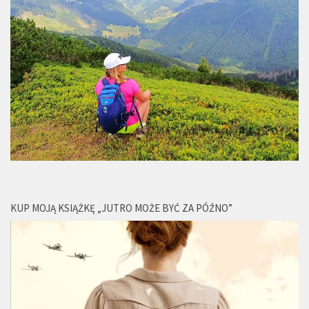
KUP MOJĄ KSIĄŻKĘ „JUTRO MOŻE BYĆ ZA PÓŹNO”