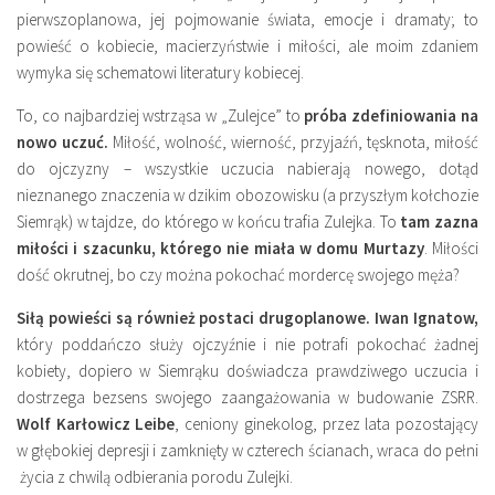
pierwszoplanowa, jej pojmowanie świata, emocje i dramaty; to
powieść o kobiecie, macierzyństwie i miłości, ale moim zdaniem
wymyka się schematowi literatury kobiecej.
To, co najbardziej wstrząsa w „Zulejce” to
próba zdefiniowania na
nowo uczuć.
Miłość, wolność, wierność, przyjaźń, tęsknota, miłość
do ojczyzny – wszystkie uczucia nabierają nowego, dotąd
nieznanego znaczenia w dzikim obozowisku (a przyszłym kołchozie
Siemrąk) w tajdze, do którego w końcu trafia Zulejka. To
tam zazna
miłości i szacunku, którego nie miała w domu Murtazy
. Miłości
dość okrutnej, bo czy można pokochać mordercę swojego męża?
Siłą powieści są również postaci drugoplanowe. Iwan Ignatow,
który poddańczo służy ojczyźnie i nie potrafi pokochać żadnej
kobiety, dopiero w Siemrąku doświadcza prawdziwego uczucia i
dostrzega bezsens swojego zaangażowania w budowanie ZSRR.
Wolf Karłowicz Leibe
, ceniony ginekolog, przez lata pozostający
w głębokiej depresji i zamknięty w czterech ścianach, wraca do pełni
życia z chwilą odbierania porodu Zulejki.