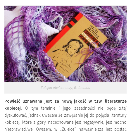
Zulejka otwiera oczy, G, Jachina
Powieść uznawana jest za nową jakość w tzw. literaturze
kobiecej.
O tym terminie i jego zasadności nie będę tutaj
dyskutować, jednak uważam że zawężanie jej do pojęcia literatury
kobiecej, które z góry nacechowane jest negatywnie, jest mocno
niesprawiedliwe. Owszem, w „Zulejce” najważniejsza jest postać