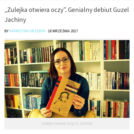
O mnie/kontakt
„Zulejka otwiera oczy”. Genialny debiut Guzel
Czytam
Jachiny
Piszę
BY
KATARZYNA GRZEBYK
·
18 WRZEŚNIA 2017
Rozmawiam
Jestem
Jestem kobietą
Jestem dziennikarką
Jestem blogerką
Jestem panią domu
Książki dla dzieci
Poza tym
Lifestyle
Zulejka otwiera oczy, G. Jachina
Kultura