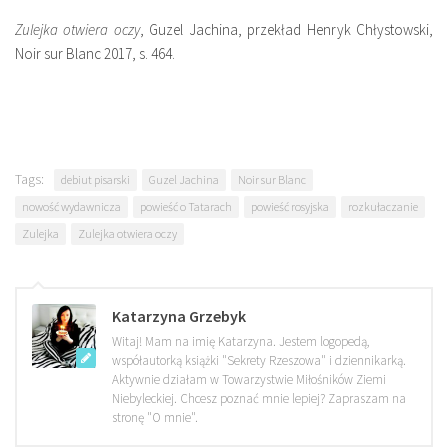
Zulejka otwiera oczy
, Guzel Jachina, przekład Henryk Chłystowski,
Noir sur Blanc 2017, s. 464.
Tags:
debiut pisarski
Guzel Jachina
Noir sur Blanc
nowość wydawnicza
powieść o Tatarach
powieść rosyjska
rozkułaczanie
Zulejka
Zulejka otwiera oczy
Katarzyna Grzebyk
Witaj! Mam na imię Katarzyna. Jestem logopedą,
współautorką książki "Sekrety Rzeszowa" i dziennikarką.
Aktywnie działam w Towarzystwie Miłośników Ziemi
Niebyleckiej. Chcesz poznać mnie lepiej? Zapraszam na
stronę "O mnie".