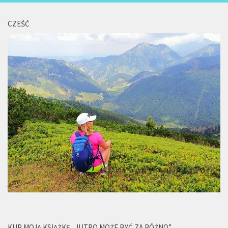
CZEŚĆ
KUP MOJĄ KSIĄŻKĘ „JUTRO MOŻE BYĆ ZA PÓŹNO”