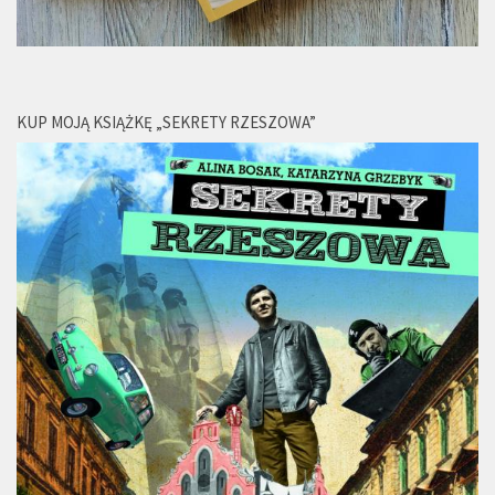
KUP MOJĄ KSIĄŻKĘ „SEKRETY RZESZOWA”