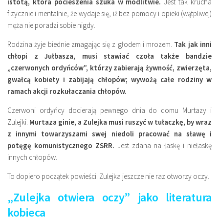
istotą, która pocieszenia szuka w modlitwie.
Jest tak krucha
fizycznie i mentalnie, że wydaje się, iż bez pomocy i opieki (wątpliwej)
męża nie poradzi sobie nigdy.
Rodzina żyje biednie zmagając się z głodem i mrozem.
Tak jak inni
chłopi z Jułbasza, musi stawiać czoła także bandzie
„czerwonych ordyńców”, którzy zabierają żywność, zwierzęta,
gwałcą kobiety i zabijają chłopów; wywożą całe rodziny w
ramach akcji rozkułaczania chłopów.
Czerwoni ordyńcy docierają pewnego dnia do domu Murtazy i
Zulejki.
Murtaza ginie, a Zulejka musi ruszyć w tułaczkę, by wraz
z innymi towarzyszami swej niedoli pracować na sławę i
potęgę komunistycznego ZSRR.
Jest zdana na łaskę i niełaskę
innych chłopów.
To dopiero początek powieści. Zulejka jeszcze nie raz otworzy oczy.
„Zulejka otwiera oczy” jako literatura
kobieca