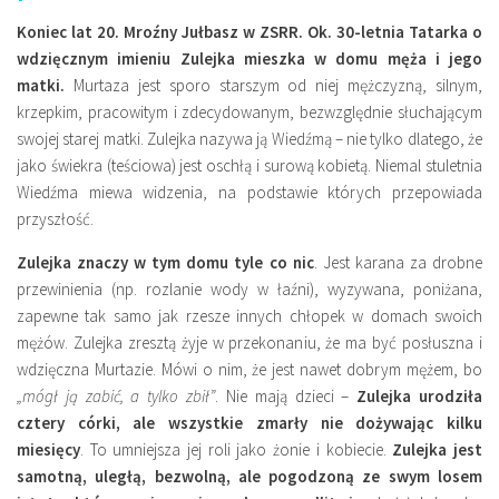
Koniec lat 20. Mroźny Jułbasz w ZSRR. Ok. 30-letnia Tatarka o
wdzięcznym imieniu Zulejka mieszka w domu męża i jego
matki.
Murtaza jest sporo starszym od niej mężczyzną, silnym,
krzepkim, pracowitym i zdecydowanym, bezwzględnie słuchającym
swojej starej matki. Zulejka nazywa ją Wiedźmą – nie tylko dlatego, że
jako świekra (teściowa) jest oschłą i surową kobietą. Niemal stuletnia
Wiedźma miewa widzenia, na podstawie których przepowiada
przyszłość.
Zulejka znaczy w tym domu tyle co nic
. Jest karana za drobne
przewinienia (np. rozlanie wody w łaźni), wyzywana, poniżana,
zapewne tak samo jak rzesze innych chłopek w domach swoich
mężów. Zulejka zresztą żyje w przekonaniu, że ma być posłuszna i
wdzięczna Murtazie. Mówi o nim, że jest nawet dobrym mężem, bo
„mógł ją zabić, a tylko zbił”
. Nie mają dzieci –
Zulejka urodziła
cztery córki, ale wszystkie zmarły nie dożywając kilku
miesięcy
. To umniejsza jej roli jako żonie i kobiecie.
Zulejka jest
samotną, uległą, bezwolną, ale pogodzoną ze swym losem