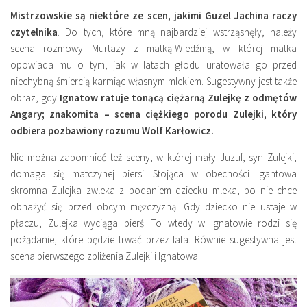
Mistrzowskie są niektóre ze scen, jakimi Guzel Jachina raczy
czytelnika
. Do tych, które mną najbardziej wstrząsnęły, należy
scena rozmowy Murtazy z matką-Wiedźmą, w której matka
opowiada mu o tym, jak w latach głodu uratowała go przed
niechybną śmiercią karmiąc własnym mlekiem. Sugestywny jest także
obraz, gdy
Ignatow ratuje tonącą ciężarną Zulejkę z odmętów
Angary; znakomita – scena ciężkiego porodu Zulejki, który
odbiera pozbawiony rozumu Wolf Karłowicz.
Nie można zapomnieć też sceny, w której mały Juzuf, syn Zulejki,
domaga się matczynej piersi. Stojąca w obecności Igantowa
skromna Zulejka zwleka z podaniem dziecku mleka, bo nie chce
obnażyć się przed obcym mężczyzną. Gdy dziecko nie ustaje w
płaczu, Zulejka wyciąga pierś. To wtedy w Ignatowie rodzi się
pożądanie, które będzie trwać przez lata. Równie sugestywna jest
scena pierwszego zbliżenia Zulejki i Ignatowa.