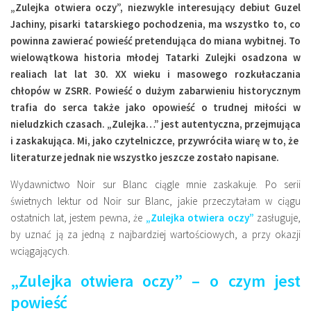
„Zulejka otwiera oczy”, niezwykle interesujący debiut Guzel
Miejsca
Jachiny, pisarki tatarskiego pochodzenia, ma wszystko to, co
Wydarzenia
powinna zawierać powieść pretendująca do miana wybitnej. To
Podróże
wielowątkowa historia młodej Tatarki Zulejki osadzona w
realiach lat lat 30. XX wieku i masowego rozkułaczania
chłopów w ZSRR. Powieść o dużym zabarwieniu historycznym
trafia do serca także jako opowieść o trudnej miłości w
nieludzkich czasach. „Zulejka…” jest autentyczna, przejmująca
i zaskakująca. Mi, jako czytelniczce, przywróciła wiarę w to, że
literaturze jednak nie wszystko jeszcze zostało napisane.
Wydawnictwo Noir sur Blanc ciągle mnie zaskakuje. Po serii
świetnych lektur od Noir sur Blanc, jakie przeczytałam w ciągu
ostatnich lat, jestem pewna, że
„Zulejka otwiera oczy”
zasługuje,
by uznać ją za jedną z najbardziej wartościowych, a przy okazji
wciągających.
„Zulejka otwiera oczy” – o czym jest
powieść