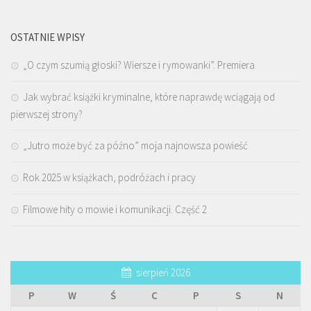
OSTATNIE WPISY
„O czym szumią głoski? Wiersze i rymowanki”. Premiera
Jak wybrać książki kryminalne, które naprawdę wciągają od
pierwszej strony?
„Jutro może być za późno” moja najnowsza powieść
Rok 2025 w książkach, podróżach i pracy
Filmowe hity o mowie i komunikacji. Część 2
sierpień 2026
P
W
Ś
C
P
S
N