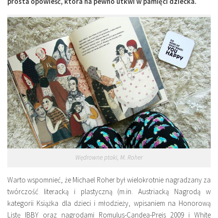
prosta opowieść, która na pewno utkwi w pamięci dziecka.
Wędrowne ptaki, M. Roher
Warto wspomnieć, że Michael Roher był wielokrotnie nagradzany za
twórczość literacką i plastyczną (m.in. Austriacką Nagrodą w
kategorii Książka dla dzieci i młodzieży, wpisaniem na Honorową
Listę IBBY oraz nagrodami Romulus-Candea-Preis 2009 i White