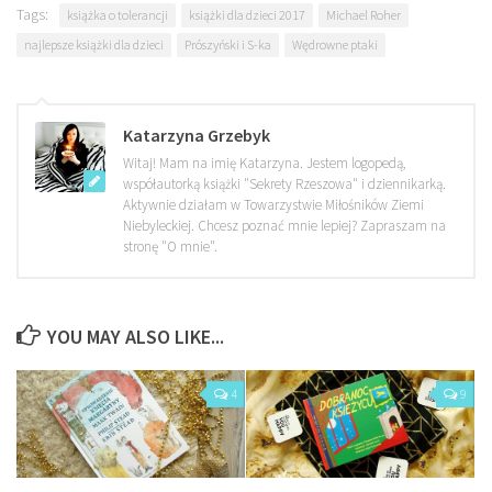
Tags:
książka o tolerancji
książki dla dzieci 2017
Michael Roher
najlepsze książki dla dzieci
Prószyński i S-ka
Wędrowne ptaki
Katarzyna Grzebyk
Witaj! Mam na imię Katarzyna. Jestem logopedą,
współautorką książki "Sekrety Rzeszowa" i dziennikarką.
Aktywnie działam w Towarzystwie Miłośników Ziemi
Niebyleckiej. Chcesz poznać mnie lepiej? Zapraszam na
stronę "O mnie".
YOU MAY ALSO LIKE...
4
9