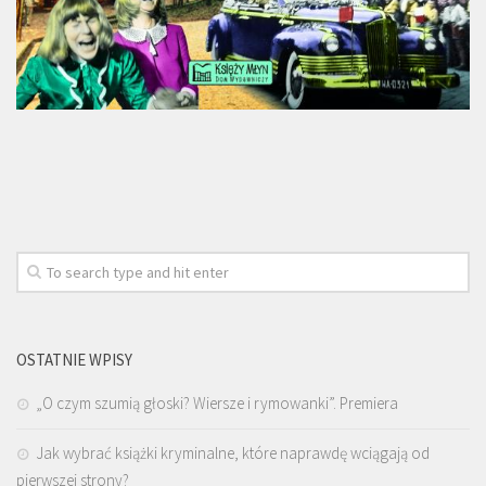
OSTATNIE WPISY
„O czym szumią głoski? Wiersze i rymowanki”. Premiera
Jak wybrać książki kryminalne, które naprawdę wciągają od
pierwszej strony?