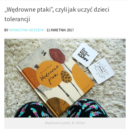
O mnie/kontakt
„Wędrowne ptaki”, czyli jak uczyć dzieci
Czytam
tolerancji
Piszę
BY
KATARZYNA GRZEBYK
·
11 KWIETNIA 2017
Rozmawiam
Jestem
Jestem kobietą
Jestem dziennikarką
Jestem blogerką
Jestem panią domu
Książki dla dzieci
Poza tym
Lifestyle
Wędrowne ptaki, M. Roher
Kultura