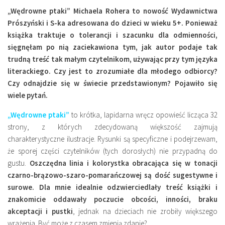
Miejsca
„Wędrowne ptaki” Michaela Rohera to nowość Wydawnictwa
Prószyński i S-ka adresowana do dzieci w wieku 5+. Ponieważ
Wydarzenia
książka traktuje o tolerancji i szacunku dla odmienności,
Podróże
sięgnęłam po nią zaciekawiona tym, jak autor podaje tak
trudną treść tak małym czytelnikom, używając przy tym języka
literackiego. Czy jest to zrozumiałe dla młodego odbiorcy?
Czy odnajdzie się w świecie przedstawionym? Pojawiło się
wiele pytań.
„Wędrowne ptaki”
to krótka, lapidarna wręcz opowieść licząca 32
strony, z których zdecydowaną większość zajmują
charakterystyczne ilustracje. Rysunki są specyficzne i podejrzewam,
że sporej części czytelników (tych dorosłych) nie przypadną do
gustu.
Oszczędna linia i kolorystka obracająca się w tonacji
czarno-brązowo-szaro-pomarańczowej są dość sugestywne i
surowe.
Dla mnie idealnie odzwierciedlały treść książki i
znakomicie oddawały poczucie obcości, inności, braku
akceptacji i pustki
, jednak na dzieciach nie zrobiły większego
wrażenia. Być może z czasem zmienią zdanie?