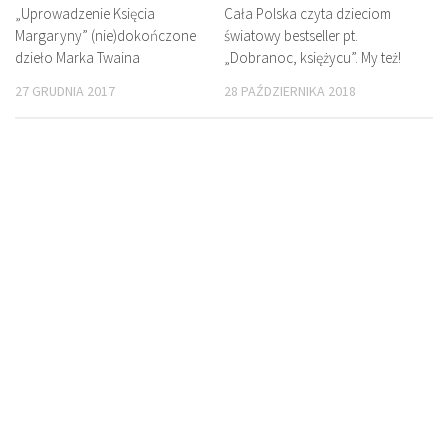
„Uprowadzenie Księcia
Cała Polska czyta dzieciom
Margaryny” (nie)dokończone
światowy bestseller pt.
dzieło Marka Twaina
„Dobranoc, księżycu”. My też!
27 GRUDNIA 2017
28 PAŹDZIERNIKA 2018