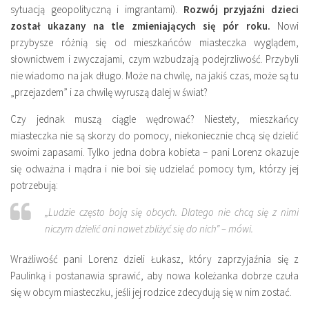
sytuacją geopolityczną i imgrantami).
Rozwój przyjaźni dzieci
został ukazany na tle zmieniających się pór roku.
Nowi
przybysze różnią się od mieszkańców miasteczka wyglądem,
słownictwem i zwyczajami, czym wzbudzają podejrzliwość. Przybyli
nie wiadomo na jak długo. Może na chwilę, na jakiś czas, może są tu
„przejazdem” i za chwilę wyruszą dalej w świat?
Czy jednak muszą ciągle wędrować? Niestety, mieszkańcy
miasteczka nie są skorzy do pomocy, niekoniecznie chcą się dzielić
swoimi zapasami. Tylko jedna dobra kobieta – pani Lorenz okazuje
się odważna i mądra i nie boi się udzielać pomocy tym, którzy jej
potrzebują:
„Ludzie często boją się obcych. Dlatego nie chcą się z nimi
niczym dzielić ani nawet zbliżyć się do nich” – mówi.
Wrażliwość pani Lorenz dzieli Łukasz, który zaprzyjaźnia się z
Paulinką i postanawia sprawić, aby nowa koleżanka dobrze czuła
się w obcym miasteczku, jeśli jej rodzice zdecydują się w nim zostać.