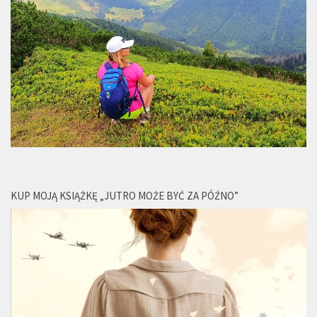
KUP MOJĄ KSIĄŻKĘ „JUTRO MOŻE BYĆ ZA PÓŹNO”