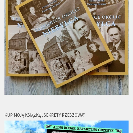
KUP MOJĄ KSIĄŻKĘ „SEKRETY RZESZOWA”