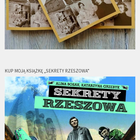
KUP MOJĄ KSIĄŻKĘ „SEKRETY RZESZOWA”