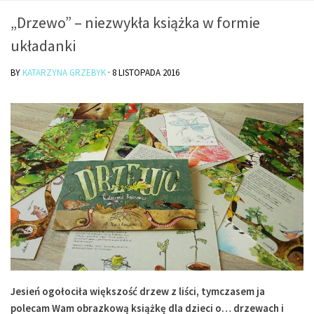
O mnie/kontakt
„Drzewo” – niezwykła książka w formie
Czytam
układanki
Piszę
BY
KATARZYNA GRZEBYK
·
8 LISTOPADA 2016
Rozmawiam
Jestem
Jestem kobietą
Jestem dziennikarką
Jestem blogerką
Jestem panią domu
Książki dla dzieci
Poza tym
Lifestyle
Jesień ogołociła większość drzew z liści, tymczasem ja
Kultura
polecam Wam obrazkową książkę dla dzieci o… drzewach i