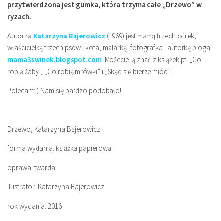
przytwierdzona jest gumka, która trzyma całe „Drzewo” w
ryzach.
Autorka
Katarzyna Bajerowicz
(1969) jest mamą trzech córek,
właścicielką trzech psów i kota, malarką, fotografka i autorką bloga
mama3swinek.blogspot.com
. Możecie ją znać z książek pt. „Co
robią żaby”, „Co robią mrówki” i „Skąd się bierze miód”.
Polecam:-) Nam się bardzo podobało!
Drzewo, Katarzyna Bajerowicz
forma wydania: książka papierowa
oprawa: twarda
ilustrator: Katarzyna Bajerowicz
rok wydania: 2016