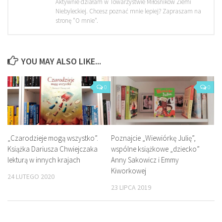
Aktywnie działam w Towarzystwie Miłośników Ziemi
Niebyleckiej. Chcesz poznać mnie lepiej? Zapraszam na
stronę "O mnie".
YOU MAY ALSO LIKE...
0
0
„Czarodzieje mogą wszystko”.
Poznajcie „Wiewiórkę Julię”,
Książka Dariusza Chwiejczaka
wspólne książkowe „dziecko”
lekturą w innych krajach
Anny Sakowicz i Emmy
Kiworkowej
24 LUTEGO 2020
23 LIPCA 2019