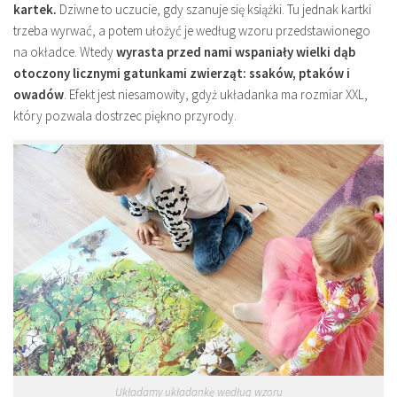
kartek.
Dziwne to uczucie, gdy szanuje się książki. Tu jednak kartki
trzeba wyrwać, a potem ułożyć je według wzoru przedstawionego
na okładce. Wtedy
wyrasta przed nami wspaniały wielki dąb
otoczony licznymi gatunkami zwierząt: ssaków, ptaków i
owadów
. Efekt jest niesamowity, gdyż układanka ma rozmiar XXL,
który pozwala dostrzec piękno przyrody.
Układamy układankę według wzoru