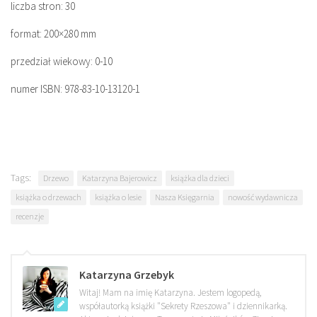
liczba stron: 30
format: 200×280 mm
przedział wiekowy: 0-10
numer ISBN: 978-83-10-13120-1
Tags:
Drzewo
Katarzyna Bajerowicz
książka dla dzieci
książka o drzewach
książka o lesie
Nasza Księgarnia
nowość wydawnicza
recenzje
Katarzyna Grzebyk
Witaj! Mam na imię Katarzyna. Jestem logopedą,
współautorką książki "Sekrety Rzeszowa" i dziennikarką.