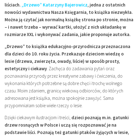
liściach.
„Drzewo” Katarzyny Bajerowicz
, jedna z ostatnich
Miejsca
nowości wydawnictwa Nasza Księgarnia, to książka niezwykła.
Wydarzenia
Można ją czytać jak normalną książkę strona po stronie, można
Podróże
– i nawet trzeba – wyrwać kartki, ułożyć z nich układankę w
rozmiarze XXL i wykonywać zadania, jakie proponuje autorka.
„Drzewo” to książka edukacyjno-przyrodnicza przeznaczona
dla dzieci do 10. roku życia. Przekazuje dzieciom wiedzę o
lesie (drzewa, zwierzęta, owady, liście) w sposób prosty,
estetyczny i ciekawy
. Zachęca do zadawania pytań oraz
poznawania przyrody przez kreatywne zabawy i ćwiczenia, do
wykonania których potrzebne są dobre chęci i trochę wolnego
czasu. Moim zdaniem, granicę wiekową odbiorców, do których
adresowana jest książka, można spokojnie zawyżyć. Sama
przypomniałam sobie wiele rzeczy o lesie.
Dzięki ciekawym ilustracjom i treści,
dzieci poznają m.in. gatunki
drzew rosnących w Polsce i uczą się rozpoznawać je na
podstawie liści. Poznają też gatunki ptaków żyjących w lesie,